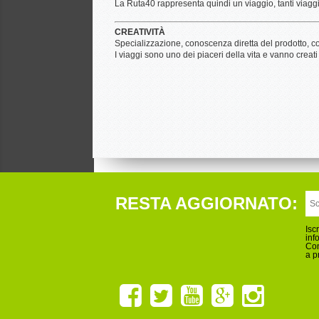
La Ruta40 rappresenta quindi un viaggio, tanti viaggi,
CREATIVITÀ
Specializzazione, conoscenza diretta del prodotto, c
I viaggi sono uno dei piaceri della vita e vanno creati
RESTA AGGIORNATO:
Isc
inf
Con
a p