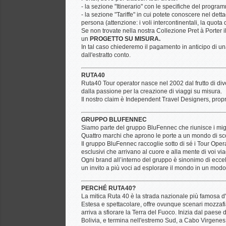
- la sezione "Itinerario" con le specifiche del progr
- la sezione "Tariffe" in cui potete conoscere nel detta
persona (attenzione: i voli intercontinentali, la quota
Se non trovate nella nostra Collezione Pret à Porter
un
PROGETTO SU MISURA.
In tal caso chiederemo il pagamento in anticipo di u
dall'estratto conto.
RUTA40
Ruta40 Tour operator nasce nel 2002 dal frutto di div
dalla passione per la creazione di viaggi su misura.
Il nostro claim è Independent Travel Designers, propr
GRUPPO BLUFENNEC
Siamo parte del gruppo BluFennec che riunisce i migli
Quattro marchi che aprono le porte a un mondo di sc
Il gruppo BluFennec raccoglie sotto di sé i Tour Oper
esclusivi che arrivano al cuore e alla mente di voi via
Ogni brand all’interno del gruppo è sinonimo di ecce
un invito a più voci ad esplorare il mondo in un mod
PERCHÉ RUTA40?
La mitica Ruta 40 è la strada nazionale più famosa d'
Estesa e spettacolare, offre ovunque scenari mozzafia
arriva a sfiorare la Terra del Fuoco. Inizia dal paese
Bolivia, e termina nell'estremo Sud, a Cabo Virgenes, 