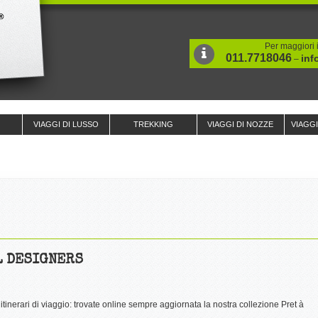
Per maggiori i
011.7718046
inf
–
VIAGGI DI LUSSO
TREKKING
VIAGGI DI NOZZE
VIAGG
L DESIGNERS
tinerari di viaggio: trovate online sempre aggiornata la nostra collezione Pret à