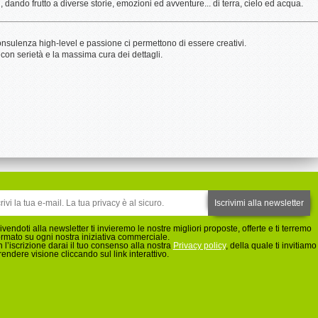
 dando frutto a diverse storie, emozioni ed avventure... di terra, cielo ed acqua.
onsulenza high-level e passione ci permettono di essere creativi.
 con serietà e la massima cura dei dettagli.
rivendoti alla newsletter ti invieremo le nostre migliori proposte, offerte e ti terremo
ormato su ogni nostra iniziativa commerciale.
 l’iscrizione darai il tuo consenso alla nostra
Privacy policy
, della quale ti invitiamo
rendere visione cliccando sul link interattivo.