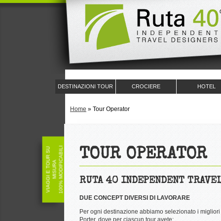
DESTINAZIONI TOUR
CROCIERE
HOTEL
Home
»
Tour Operator
100% MODIFICABILI
V
I
A
G
G
I
E
T
O
U
R
S
U
M
I
S
U
R
TOUR OPERATOR
A
RUTA 40 INDEPENDENT TRAVE
DUE CONCEPT DIVERSI DI LAVORARE
Per ogni destinazione abbiamo selezionato i migliori i
Porter, dove per ciascun tour avete: