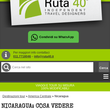
Per maggiori info contattaci
011.7718046
–
info@ruta40.it
VIAGGI E TOUR SU MISURA
100% MODIFICABILI
Destinazioni tour
»
America Centrale
»
Nicaragua
NICARAGUA: COSA VEDERE