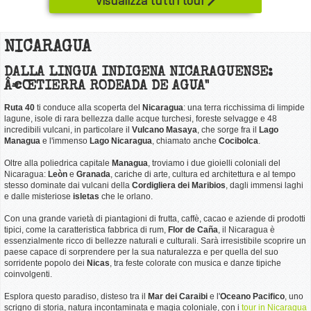
Visualizza tutti i tour
NICARAGUA
DALLA LINGUA INDIGENA NICARAGUENSE:
Â€ŒTIERRA RODEADA DE AGUA"
Ruta 40
ti conduce alla scoperta del
Nicaragua
: una terra ricchissima di limpide
lagune, isole di rara bellezza dalle acque turchesi, foreste selvagge e 48
incredibili vulcani, in particolare il
Vulcano Masaya
, che sorge fra il
Lago
Managua
e l'immenso
Lago Nicaragua
,
chiamato anche
Cocibolca
.
Oltre alla poliedrica capitale
Managua
, troviamo i due gioielli coloniali del
Nicaragua:
Leòn
e
Granada
, cariche di arte, cultura ed architettura e al tempo
stesso dominate dai vulcani della
Cordigliera dei Maribios
, dagli immensi laghi
e dalle misteriose
isletas
che le orlano.
Con una grande varietà di piantagioni di frutta, caffè, cacao e aziende di prodotti
tipici, come la caratteristica fabbrica di rum,
Flor de Caña
, il Nicaragua è
essenzialmente ricco di bellezze naturali e culturali. Sarà irresistibile scoprire un
paese capace di sorprendere per la sua naturalezza e per quella del suo
sorridente popolo dei
Nicas
, tra feste colorate con musica e danze tipiche
coinvolgenti.
Esplora questo paradiso, disteso tra il
Mar dei Caraibi
e l'
Oceano Pacifico
, uno
scrigno di storia, natura incontaminata e magia coloniale, con i
tour in Nicaragua