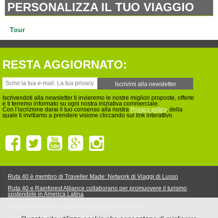
PERSONALIZZA IL TUO VIAGGIO
Tour
RESTA AGGIORNATO:
Iscrivendoti alla newsletter ti invieremo le nostre migliori proposte, offerte
e ti terremo informato su ogni nostra iniziativa commerciale.
Con l’iscrizione darai il tuo consenso alla nostra
Privacy policy
, della
quale ti invitiamo a prendere visione cliccando sul link interattivo.
Ruta 40 è membro di Traveller Made: Network di Viaggi di Lusso
Ruta 40 e Rainforest Alliance collaborano per promuovere il turismo
sostenibile in America Latina
Ruta 40 è membro di Pure Life Experience dal 2013
Upperail, viaggi in treni di lusso