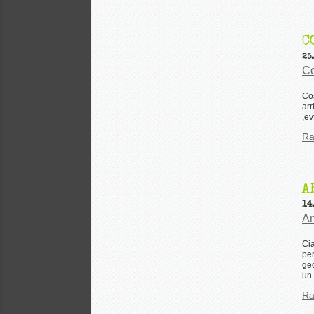
C
25
Co
Cos
arr
,ev
Ra
A
14
An
Cia
per
geo
un 
Ra