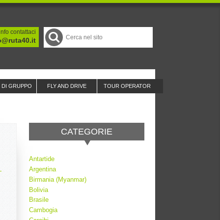
nfo contattaci
o@ruta40.it
I DI GRUPPO
FLY AND DRIVE
TOUR OPERATOR
CATEGORIE
Antartide
Argentina
Birmania (Myanmar)
Bolivia
Brasile
Cambogia