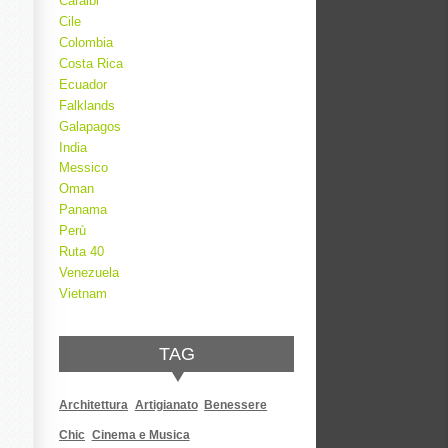
Caraibi
Cile
Colombia
Costa Rica
Ecuador
Falklands
Galapagos
India
Messico
Oman
Panama
Perù
Ruta 40
Venezuela
Vietnam
TAG
Architettura
Artigianato
Benessere
Chic
Cinema e Musica