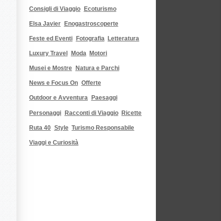
Consigli di Viaggio
Ecoturismo
Elsa Javier
Enogastroscoperte
Feste ed Eventi
Fotografia
Letteratura
Luxury Travel
Moda
Motori
Musei e Mostre
Natura e Parchi
News e Focus On
Offerte
Outdoor e Avventura
Paesaggi
Personaggi
Racconti di Viaggio
Ricette
Ruta 40
Style
Turismo Responsabile
Viaggi e Curiosità