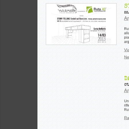
S
22
Ar
Rut
all
pia
arg
Vi
Ne
D
07
Ar
Un 
rif
Rut
Ra