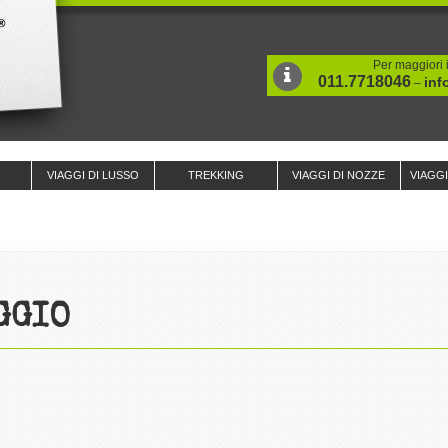
Per maggiori i
011.7718046
inf
–
VIAGGI DI LUSSO
TREKKING
VIAGGI DI NOZZE
VIAGG
GGIO