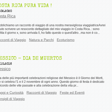
OSTA RICA PURA VIDA !
.02.2020
sta Rica
blichiamo un racconto di viaggio di una nostra meravigliosa viaggiatriceAvrei
uto scrivere un resoconto dettagliato del mio viaggio in Costa Rica..: sono
tita il giorno x, sono arrivata lì, ho fatto questo o quest'altro...ma non è co...
cconti di Viaggio
Natura e Parchi
Ecoturismo
ESSICO - DIA DE MUERTOS
.10.2016
ssico
 delle più importanti celebrazioni religiose del Messico è il Giorno dei Morti,
 si celebra l'1 e il 2 novembre di ogni anno. Questo giorno di festa è dedicato
ricordo delle vite passate e alla celebrazione della vita pr...
aggi e Curiosità
Racconti di Viaggio
Feste ed Eventi
nsigli di Viaggio