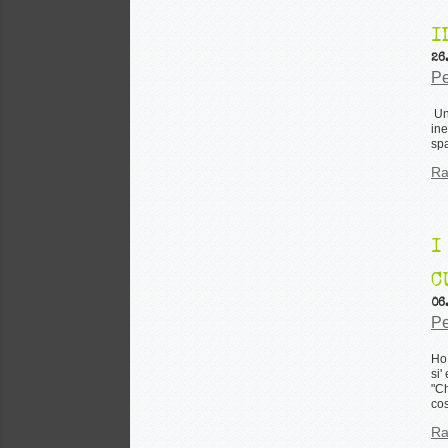
I
26
Pe
Un 
ine
spa
Ra
I
C
06
Pe
Ho 
si'
"Ch
cos
Ra