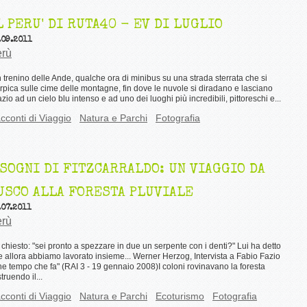
L PERU' DI RUTA40 - EV DI LUGLIO
.09.2011
rù
trenino delle Ande, qualche ora di minibus su una strada sterrata che si
rpica sulle cime delle montagne, fin dove le nuvole si diradano e lasciano
zio ad un cielo blu intenso e ad uno dei luoghi più incredibili, pittoreschi e...
cconti di Viaggio
Natura e Parchi
Fotografia
 SOGNI DI FITZCARRALDO: UN VIAGGIO DA
USCO ALLA FORESTA PLUVIALE
.07.2011
rù
chiesto: "sei pronto a spezzare in due un serpente con i denti?" Lui ha detto
 e allora abbiamo lavorato insieme... Werner Herzog, Intervista a Fabio Fazio
e tempo che fa" (RAI 3 - 19 gennaio 2008)I coloni rovinavano la foresta
truendo il...
cconti di Viaggio
Natura e Parchi
Ecoturismo
Fotografia