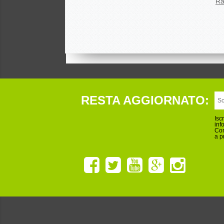
Ra
RESTA AGGIORNATO:
Isc
inf
Con
a p