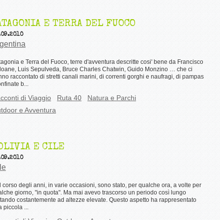
ATAGONIA E TERRA DEL FUOCO
.09.2010
gentina
agonia e Terra del Fuoco, terre d'avventura descritte cosi' bene da Francisco
loane, Luis Sepulveda, Bruce Charles Chatwin, Guido Monzino … che ci
no raccontato di stretti canali marini, di correnti gorghi e naufragi, di pampas
nfinate b...
cconti di Viaggio
Ruta 40
Natura e Parchi
tdoor e Avventura
OLIVIA E CILE
.09.2010
le
 corso degli anni, in varie occasioni, sono stato, per qualche ora, a volte per
lche giorno, "in quota". Ma mai avevo trascorso un periodo così lungo
tando costantemente ad altezze elevate. Questo aspetto ha rappresentato
 piccola ...