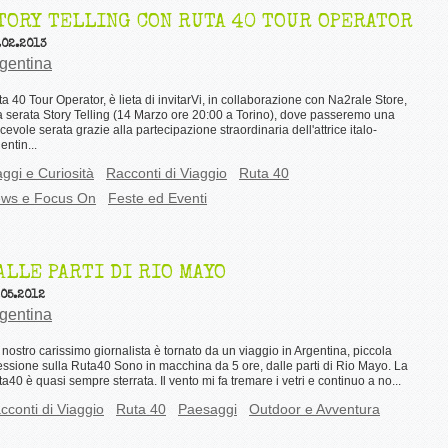
TORY TELLING CON RUTA 40 TOUR OPERATOR
.02.2013
gentina
a 40 Tour Operator, è lieta di invitarVi, in collaborazione con Na2rale Store,
a serata Story Telling (14 Marzo ore 20:00 a Torino), dove passeremo una
cevole serata grazie alla partecipazione straordinaria dell'attrice italo-
entin...
aggi e Curiosità
Racconti di Viaggio
Ruta 40
ws e Focus On
Feste ed Eventi
ALLE PARTI DI RIO MAYO
.05.2012
gentina
nostro carissimo giornalista è tornato da un viaggio in Argentina, piccola
lessione sulla Ruta40 Sono in macchina da 5 ore, dalle parti di Rio Mayo. La
a40 è quasi sempre sterrata. Il vento mi fa tremare i vetri e continuo a no...
cconti di Viaggio
Ruta 40
Paesaggi
Outdoor e Avventura