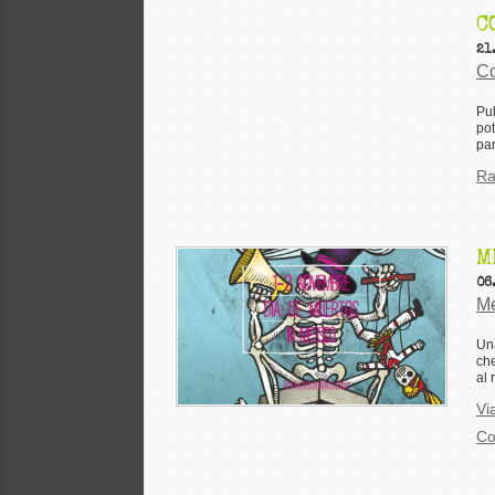
C
21
Co
Pub
pot
par
Ra
M
06
Me
Una
che
al 
Vi
Co