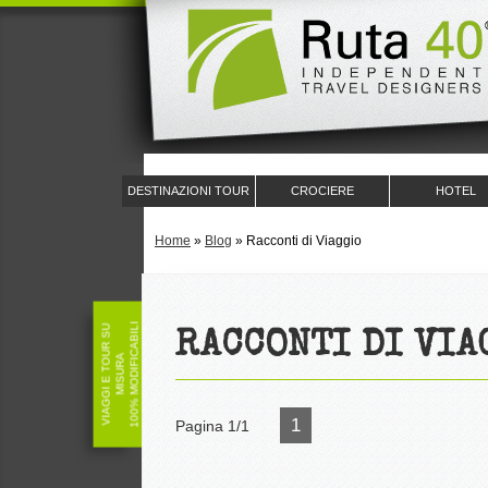
DESTINAZIONI TOUR
CROCIERE
HOTEL
Home
»
Blog
»
Racconti di Viaggio
100% MODIFICABILI
V
I
A
G
G
I
E
T
O
U
R
S
U
M
I
S
U
R
RACCONTI DI VIA
A
1
Pagina 1/1