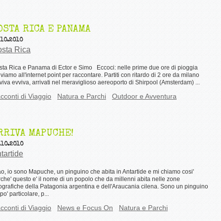
OSTA RICA E PANAMA
.10.2010
sta Rica
ta Rica e Panama di Ector e Simo Eccoci: nelle prime due ore di pioggia
iviamo all'internet point per raccontare. Partiti con ritardo di 2 ore da milano
viva evviva, arrivati nel meraviglioso aereoporto di Shirpool (Amsterdam) ...
cconti di Viaggio
Natura e Parchi
Outdoor e Avventura
RRIVA MAPUCHE!
.10.2010
tartide
o, io sono Mapuche, un pinguino che abita in Antartide e mi chiamo cosi'
che' questo e' il nome di un popolo che da millenni abita nelle zone
grafiche della Patagonia argentina e dell'Araucania cilena. Sono un pinguino
po' particolare, p...
cconti di Viaggio
News e Focus On
Natura e Parchi