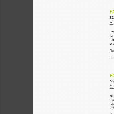
P
10
Ar
Pat
Co
han
sco
Ra
Ou
B
08
Ci
Nel
qua
res
una