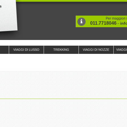
Per maggiori i
011.7718046
inf
–
VIAGGI DI LUSSO
TREKKING
VIAGGI DI NOZZE
VIAGG