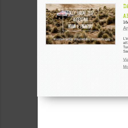
D
A
10
Ar
L'a
all
Tuc
San
Vi
Mo