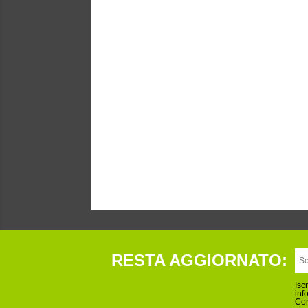
RESTA AGGIORNATO:
Isc
inf
Con