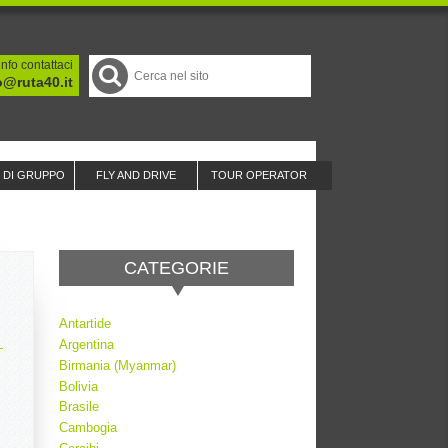
nfo contattaci
o@ruta40.it
I DI GRUPPO
FLY AND DRIVE
TOUR OPERATOR
CATEGORIE
Antartide
Argentina
Birmania (Myanmar)
Bolivia
Brasile
Cambogia