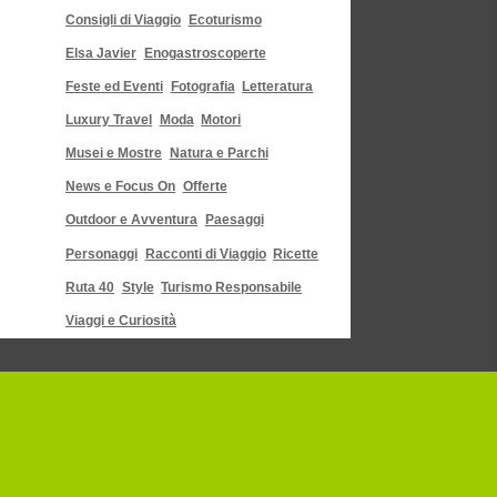
Consigli di Viaggio
Ecoturismo
Elsa Javier
Enogastroscoperte
Feste ed Eventi
Fotografia
Letteratura
Luxury Travel
Moda
Motori
Musei e Mostre
Natura e Parchi
News e Focus On
Offerte
Outdoor e Avventura
Paesaggi
Personaggi
Racconti di Viaggio
Ricette
Ruta 40
Style
Turismo Responsabile
Viaggi e Curiosità