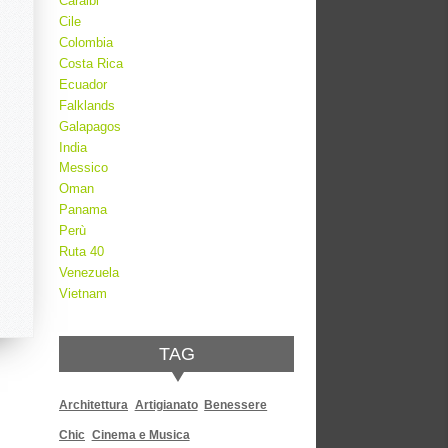
Caraibi
Cile
Colombia
Costa Rica
Ecuador
Falklands
Galapagos
India
Messico
Oman
Panama
Perù
Ruta 40
Venezuela
Vietnam
TAG
Architettura
Artigianato
Benessere
Chic
Cinema e Musica