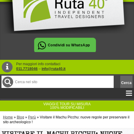
Per maggiori info contattaci
011.7718046
–
info@ruta40.it
VIAGGI E TOUR SU MISURA
100% MODIFICABILI
Home
»
Blog
»
Perù
»
Visitare il Machu Picchu: nuove regole per preservare il
sito archeologico !