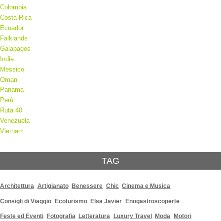
Colombia
Costa Rica
Ecuador
Falklands
Galapagos
India
Messico
Oman
Panama
Perù
Ruta 40
Venezuela
Vietnam
TAG
Architettura
Artigianato
Benessere
Chic
Cinema e Musica
Consigli di Viaggio
Ecoturismo
Elsa Javier
Enogastroscoperte
Feste ed Eventi
Fotografia
Letteratura
Luxury Travel
Moda
Motori