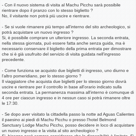
- Con il nuovo sistema di visita al Machu Picchu sarà possibile
rientrare dopo il pranzo con lo stesso biglietto ?
No, il visitante non potrà più uscire e rientrare.
- Se si vuole rimanere più tempo all'interno del sito archeologico, si
potrà acquistare un nuovo ingresso ?
Si, è possibile comprare un ulteriore ingresso. La seconda entrata,
nella stessa giornata, può essere fatta anche senza guida, ma è
necessario conservare il biglietto della prima entrata per dimostrare
che si è già usufruito del servizio di visita guidata nell'ingresso
precedente.
- Come funziona se acquisto due biglietti di ingresso, uno diurno e
l'altro pomeridiano, per lo stesso giorno ?
Il viaggiatore che acquista due biglietti per lo stesso giorno dovrà
uscire e rientrare per il controllo in base all'orario indicato sulla
seconda entrata. La permanenza massima all'interno è comunque di
4 ore per ciascun ingresso e in nessun caso si potrà rimanere oltre
le 17:30.
- Se dopo aver visitato la cittadella passo la notte ad Aguas Calientes
il paesino ai piedi di Machu Picchu o presso l'hotel Belmond
Sanctuary Lodge Machu Picchu, posso decidere in loco di acquistare
un nuovo ingresso e la visita al sito archeologico ?
Si, bisogna però sempre considerare che la disponibilità è limitata. Si