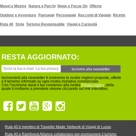
Musei e Mostre
Natura e Parchi
News e Focus On
Offerte
Outdoor e Avventura
Paesaggi
Personaggi
Racconti di Viaggio
Ricette
Ruta 40
Style
Turismo Responsabile
Viaggi e Curiosità
RESTA AGGIORNATO:
Iscrivendoti alla newsletter ti invieremo le nostre migliori proposte, offerte
e ti terremo informato su ogni nostra iniziativa commerciale.
Con l’iscrizione darai il tuo consenso alla nostra
Privacy policy
, della
quale ti invitiamo a prendere visione cliccando sul link interattivo.
Ruta 40 è membro di Traveller Made: Network di Viaggi di Lusso
Ruta 40 e Rainforest Alliance collaborano per promuovere il turismo