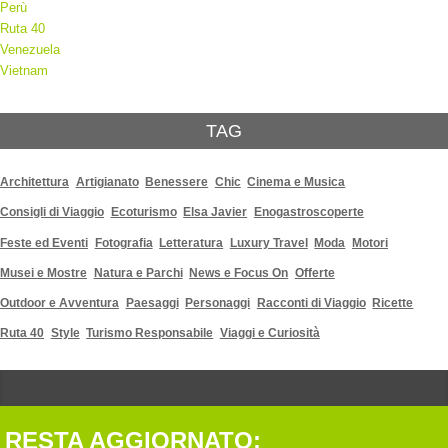
Perù
Ruta 40
Venezuela
Vietnam
TAG
Architettura
Artigianato
Benessere
Chic
Cinema e Musica
Consigli di Viaggio
Ecoturismo
Elsa Javier
Enogastroscoperte
Feste ed Eventi
Fotografia
Letteratura
Luxury Travel
Moda
Motori
Musei e Mostre
Natura e Parchi
News e Focus On
Offerte
Outdoor e Avventura
Paesaggi
Personaggi
Racconti di Viaggio
Ricette
Ruta 40
Style
Turismo Responsabile
Viaggi e Curiosità
RESTA AGGIORNATO: