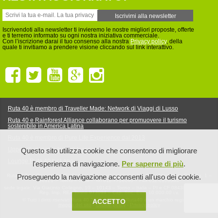
Iscrivendoti alla newsletter ti invieremo le nostre migliori proposte, offerte
e ti terremo informato su ogni nostra iniziativa commerciale.
Con l’iscrizione darai il tuo consenso alla nostra
Privacy policy
, della
quale ti invitiamo a prendere visione cliccando sul link interattivo.
Ruta 40 è membro di Traveller Made: Network di Viaggi di Lusso
Ruta 40 e Rainforest Alliance collaborano per promuovere il turismo
sostenibile in America Latina
Ruta 40 è membro di Pure Life Experience dal 2013
Upperail, viaggi in treni di lusso
Questo sito utilizza cookie che consentono di migliorare
Lounge Ruta 40 by Lago
l'esperienza di navigazione.
Per saperne di più
.
Ruta40 Tour Operator by BluFennec srl – sede operativa: Via Sant'Antonio da Padova, 1 –
Proseguendo la navigazione acconsenti all'uso dei cookie.
10121 – Torino – Italia – Tel 011.7718046 – Fax 011.0960044
sede legale: Via Giacinto Collegno, 10 – 10143 – Torino – Italia – PI e CF 08438840012 – N.
Reg. Imp. REA Torino 973094 – Cap. Soc. Euro 10.000,00 i.v.
© Tutti i diritti riservati Ruta 40 2002-2026 – ® Ruta40 è un marchio registrato
ACCETTO
mappa del sito
-
Cookie policy
-
Privacy policy