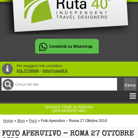
Per maggiori info contattaci
011.7718046
–
info@ruta40.it
VIAGGI E TOUR SU MISURA
100% MODIFICABILI
Home
»
Blog
»
Perù
»
Foto Aperutivo – Roma 27 Ottobre 2010
FOTO APERUTIVO – ROMA 27 OTTOBRE