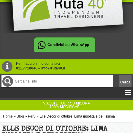
Per maggiori info contattaci
011.7718046
–
info@ruta40.it
VIAGGI E TOUR SU MISURA
100% MODIFICABILI
Home
»
Blog
»
Perù
»
Elle Decor di ottobre: Lima insolita e bellissima
ELLE DECOR DI OTTOBRE: LIMA