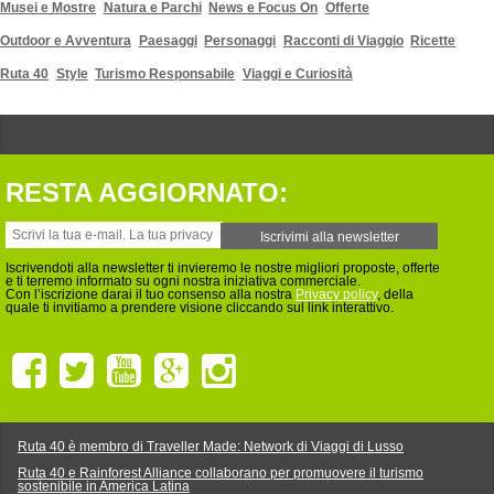
Musei e Mostre
Natura e Parchi
News e Focus On
Offerte
Outdoor e Avventura
Paesaggi
Personaggi
Racconti di Viaggio
Ricette
Ruta 40
Style
Turismo Responsabile
Viaggi e Curiosità
RESTA AGGIORNATO:
Iscrivendoti alla newsletter ti invieremo le nostre migliori proposte, offerte
e ti terremo informato su ogni nostra iniziativa commerciale.
Con l’iscrizione darai il tuo consenso alla nostra
Privacy policy
, della
quale ti invitiamo a prendere visione cliccando sul link interattivo.
Ruta 40 è membro di Traveller Made: Network di Viaggi di Lusso
Ruta 40 e Rainforest Alliance collaborano per promuovere il turismo
sostenibile in America Latina