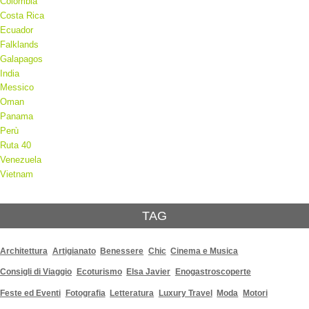
Colombia
Costa Rica
Ecuador
Falklands
Galapagos
India
Messico
Oman
Panama
Perù
Ruta 40
Venezuela
Vietnam
TAG
Architettura
Artigianato
Benessere
Chic
Cinema e Musica
Consigli di Viaggio
Ecoturismo
Elsa Javier
Enogastroscoperte
Feste ed Eventi
Fotografia
Letteratura
Luxury Travel
Moda
Motori