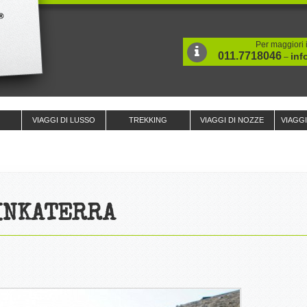
Per maggiori i
011.7718046
inf
–
VIAGGI DI LUSSO
TREKKING
VIAGGI DI NOZZE
VIAGG
INKATERRA