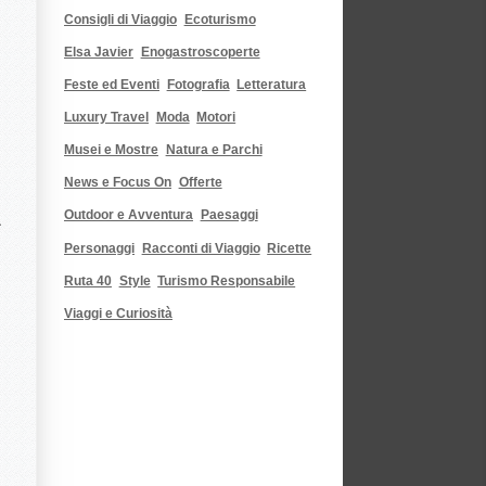
Consigli di Viaggio
Ecoturismo
Elsa Javier
Enogastroscoperte
Feste ed Eventi
Fotografia
Letteratura
Luxury Travel
Moda
Motori
Musei e Mostre
Natura e Parchi
News e Focus On
Offerte
Outdoor e Avventura
Paesaggi
Personaggi
Racconti di Viaggio
Ricette
Ruta 40
Style
Turismo Responsabile
Viaggi e Curiosità