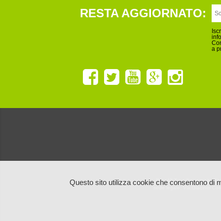
RESTA AGGIORNATO:
Isc
inf
Con
a p
Ruta40 Tour Operator by Blu
Questo sito utilizza cookie che consentono di m
sede legale: Via Giacinto Co