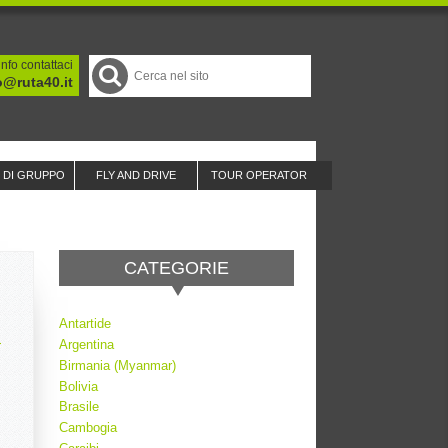
nfo contattaci
o@ruta40.it
I DI GRUPPO
FLY AND DRIVE
TOUR OPERATOR
CATEGORIE
Antartide
Argentina
Birmania (Myanmar)
Bolivia
Brasile
Cambogia