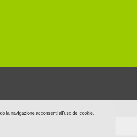
11.7718046 – Fax 011.0960044
o la navigazione acconsenti all'uso dei cookie.
Cap. Soc. Euro 10.000,00 i.v.