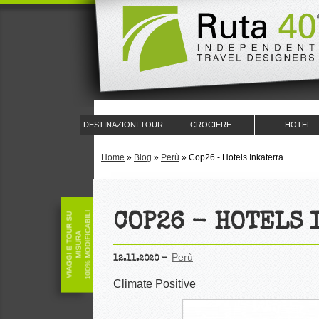
DESTINAZIONI TOUR
CROCIERE
HOTEL
Home
»
Blog
»
Perù
»
Cop26 - Hotels Inkaterra
100% MODIFICABILI
V
I
A
G
G
I
E
T
O
U
R
S
U
M
I
S
U
R
COP26 - HOTELS 
A
Perù
12.11.2020
Climate Positive