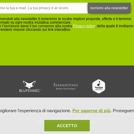
rivendoti alla newsletter ti invieremo le nostre migliori proposte, offerte e ti terremo
ormato su ogni nostra iniziativa commerciale.
 l’iscrizione darai il tuo consenso alla nostra
Privacy policy
, della quale ti invitiamo
rendere visione cliccando sul link interattivo.
Fennec srl – sede operativa: Via Sant'Antonio da Padova, 1 – 10121 – Torino – Italia – Tel 0
igliorare l'esperienza di navigazione.
Per saperne di più
. Proseguend
llegno, 10 – 10143 – Torino – Italia – PI e CF 08438840012 – N. Reg. Imp. REA Torino 973094 – 
© Tutti i diritti riservati Ruta 40 2002-2026 – ® Ruta40 è un marchio registrato
mappa del sito
-
Cookie policy
-
Privacy policy
ACCETTO