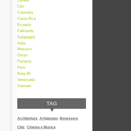
Caraibi
Cile
Colombia
Costa Rica
Ecuador
Falklands
Galapagos
India
Messico
Oman
Panama
Perù
Ruta 40
Venezuela
Vietnam
TAG
Architettura
Artigianato
Benessere
Chic
Cinema e Musica