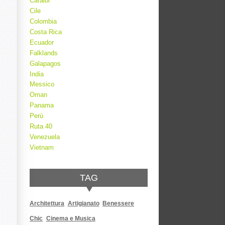
Caraibi
Cile
Colombia
Costa Rica
Ecuador
Falklands
Galapagos
India
Messico
Oman
Panama
Perù
Ruta 40
Venezuela
Vietnam
TAG
Architettura
Artigianato
Benessere
Chic
Cinema e Musica