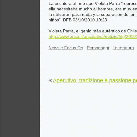
La escritora afirmó que Violeta Parra "repres
ella necesitaba mucho al hombre, era muy en
la utilizaran para nada y la separación del p
niños". DFB 03/10/2010 19:23
Violeta Parra, el genio más auténtico de Chile
http://www.ansa.it/ansalatina/notizie/fdg/
News e Focus On
Personaggi
Letteratura
Aperutivo, tradizione e passione pe