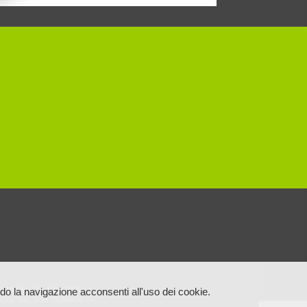
11.7718046 – Fax 011.0960044
o la navigazione acconsenti all'uso dei cookie.
Cap. Soc. Euro 10.000,00 i.v.