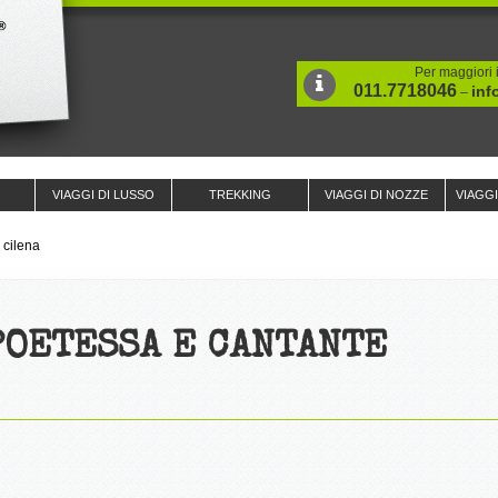
Per maggiori i
011.7718046
inf
–
VIAGGI DI LUSSO
TREKKING
VIAGGI DI NOZZE
VIAGG
 cilena
POETESSA E CANTANTE