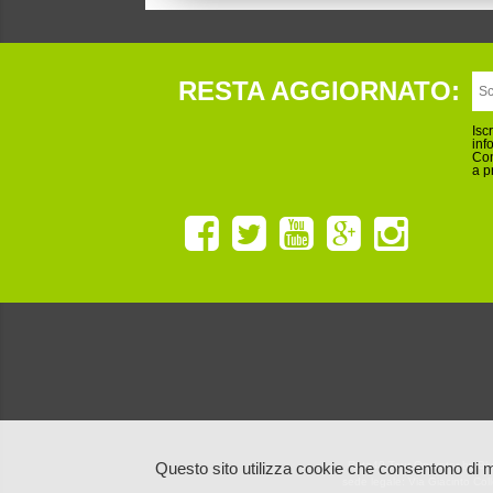
RESTA AGGIORNATO:
Isc
inf
Con
a p
Ruta40 Tour Operator by Blu
Questo sito utilizza cookie che consentono di m
sede legale: Via Giacinto Co