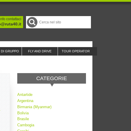
nfo contattaci
o@ruta40.it
I DI GRUPPO
FLY AND DRIVE
TOUR OPERATOR
CATEGORIE
Antartide
Argentina
Birmania (Myanmar)
Bolivia
Brasile
Cambogia