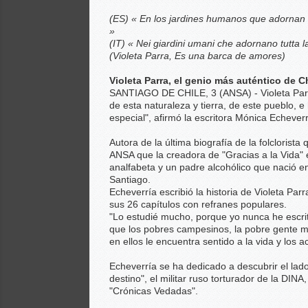
(ES) « En los jardines humanos que adornan 
»
(IT) « Nei giardini umani che adornano tutta
(Violeta Parra, Es una barca de amores)
Violeta Parra, el genio más auténtico de C
SANTIAGO DE CHILE, 3 (ANSA) - Violeta Parr
de esta naturaleza y tierra, de este pueblo, e
especial", afirmó la escritora Mónica Echeverr
Autora de la última biografía de la folcloris
ANSA que la creadora de "Gracias a la Vida" e
analfabeta y un padre alcohólico que nació en
Santiago.
Echeverría escribió la historia de Violeta Parr
sus 26 capítulos con refranes populares.
"Lo estudié mucho, porque yo nunca he escrit
que los pobres campesinos, la pobre gente ma
en ellos le encuentra sentido a la vida y lo
Echeverría se ha dedicado a descubrir el lado
destino", el militar ruso torturador de la DIN
"Crónicas Vedadas".