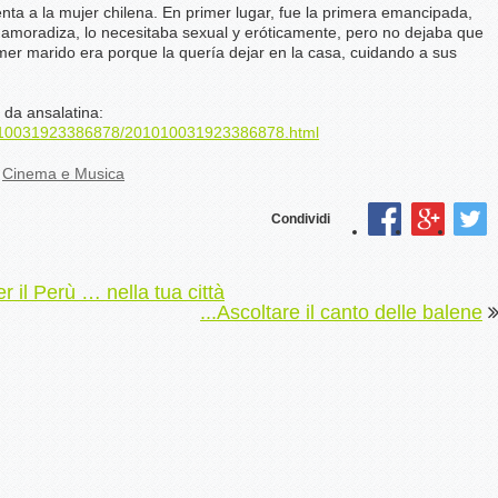
enta a la mujer chilena. En primer lugar, fue la primera emancipada,
amoradiza, lo necesitaba sexual y eróticamente, pero no dejaba que
rimer marido era porque la quería dejar en la casa, cuidando a sus
 da ansalatina:
201010031923386878/201010031923386878.html
Cinema e Musica
Condividi
r il Perù … nella tua città
...Ascoltare il canto delle balene