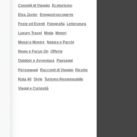
Consigli di Viaggio
Ecoturismo
Elsa Javier
Enogastroscoperte
Feste ed Eventi
Fotografia
Letteratura
Luxury Travel
Moda
Motori
Musei e Mostre
Natura e Parchi
News e Focus On
Offerte
Outdoor e Avventura
Paesaggi
Personaggi
Racconti di Viaggio
Ricette
Ruta 40
Style
Turismo Responsabile
Viaggi e Curiosità
u