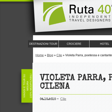
DESTINAZIONI TOUR
CROCIERE
HOTEL
Home
»
Blog
»
Cile
»
Violeta Parra, poetessa e cantante
100% MODIFICABILI
V
I
A
G
G
I
E
T
O
U
R
S
U
M
I
S
U
R
VIOLETA PARRA, 
A
CILENA
Cile
04.10.2010