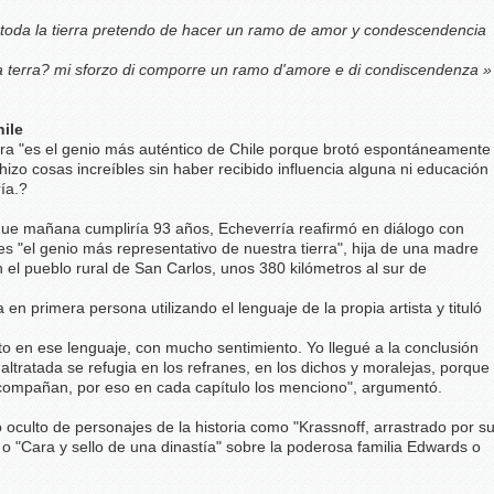
toda la tierra pretendo de hacer un ramo de amor y condescendencia
 la terra? mi sforzo di comporre un ramo d'amore e di condiscendenza »
hile
a "es el genio más auténtico de Chile porque brotó espontáneamente
 hizo cosas increíbles sin haber recibido influencia alguna ni educación
ía.?
ta que mañana cumpliría 93 años, Echeverría reafirmó en diálogo con
s "el genio más representativo de nuestra tierra", hija de una madre
 el pueblo rural de San Carlos, unos 380 kilómetros al sur de
a en primera persona utilizando el lenguaje de la propia artista y tituló
o en ese lenguaje, con mucho sentimiento. Yo llegué a la conclusión
ltratada se refugia en los refranes, en los dichos y moralejas, porque
s acompañan, por eso en cada capítulo los menciono", argumentó.
 oculto de personajes de la historia como "Krassnoff, arrastrado por s
A, o "Cara y sello de una dinastía" sobre la poderosa familia Edwards o