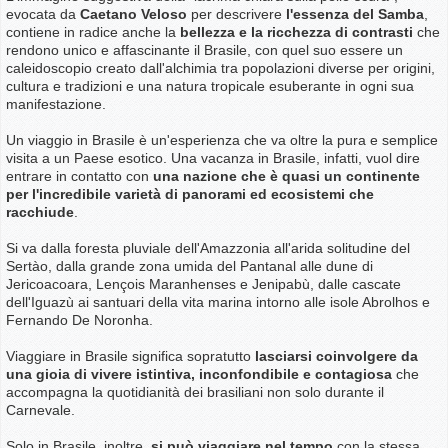
evocata da
Caetano Veloso
per descrivere
l'essenza del Samba
,
contiene in radice anche la
bellezza e la ricchezza di contrasti
che
rendono unico e affascinante il Brasile, con quel suo essere un
caleidoscopio creato dall'alchimia tra popolazioni diverse per origini,
cultura e tradizioni e una natura tropicale esuberante in ogni sua
manifestazione.
Un viaggio in Brasile è un'esperienza che va oltre la pura e semplice
visita a un Paese esotico. Una vacanza in Brasile, infatti, vuol dire
entrare in contatto con
una nazione che è quasi un continente
per l'incredibile varietà di panorami ed ecosistemi che
racchiude
.
Si va dalla foresta pluviale dell'Amazzonia all'arida solitudine del
Sertào, dalla grande zona umida del Pantanal alle dune di
Jericoacoara, Lençois Maranhenses e Jenipabù, dalle cascate
dell'Iguazù ai santuari della vita marina intorno alle isole Abrolhos e
Fernando De Noronha.
Viaggiare in Brasile significa sopratutto
lasciarsi coinvolgere da
una gioia di vivere istintiva, inconfondibile e contagiosa
che
accompagna la quotidianità dei brasiliani non solo durante il
Carnevale.
Solo in Brasile, inoltre,
si può viaggiare nel tempo
con la stessa