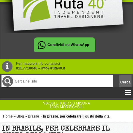
Per maggiori info contattaci
011.7718046
–
info@ruta40.it
VIAGGI E TOUR SU MISURA
100% MODIFICABILI
Home
»
Blog
»
Brasile
»
In Brasile, per celebrare il gusto della vita
IN BRASILE, PER CELEBRARE IL