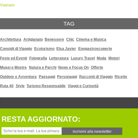
Vietnam
TAG
Architettura
Artigianato
Benessere
Chic
Cinema e Musica
Consigli di Viaggio
Ecoturismo
Elsa Javier
Enogastroscoperte
Feste ed Eventi
Fotografia
Letteratura
Luxury Travel
Moda
Motori
Musei e Mostre
Natura e Parchi
News e Focus On
Offerte
Outdoor e Avventura
Paesaggi
Personaggi
Racconti di Viaggio
Ricette
Ruta 40
Style
Turismo Responsabile
Viaggi e Curiosità
RESTA AGGIORNATO: