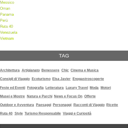
Messico
Oman
Panama
Perù
Ruta 40
Venezuela
Vietnam
TAG
Architettura
Artigianato
Benessere
Chic
Cinema e Musica
Consigli di Viaggio
Ecoturismo
Elsa Javier
Enogastroscoperte
Feste ed Eventi
Fotografia
Letteratura
Luxury Travel
Moda
Motori
Musei e Mostre
Natura e Parchi
News e Focus On
Offerte
Outdoor e Avventura
Paesaggi
Personaggi
Racconti di Viaggio
Ricette
Ruta 40
Style
Turismo Responsabile
Viaggi e Curiosità