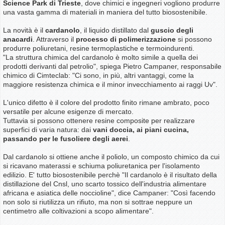
Science Park di Trieste
, dove chimici e ingegneri vogliono produrre
una vasta gamma di materiali in maniera del tutto biosostenibile.
La novità è il
cardanolo
, il liquido distillato dal
guscio degli
anacardi
. Attraverso il
processo di polimerizzazione
si possono
produrre poliuretani, resine termoplastiche e termoindurenti.
"La struttura chimica del cardanolo è molto simile a quella dei
prodotti derivanti dal petrolio", spiega Pietro Campaner, responsabile
chimico di Cimteclab: "Ci sono, in più, altri vantaggi, come la
maggiore resistenza chimica e il minor invecchiamento ai raggi Uv".
L'unico difetto è il colore del prodotto finito rimane ambrato, poco
versatile per alcune esigenze di mercato.
Tuttavia si possono ottenere resine composite per realizzare
superfici di varia natura: dai
vani doccia, ai piani cucina,
passando per le fusoliere degli aerei
.
Dal cardanolo si ottiene anche il poliolo, un composto chimico da cui
si ricavano materassi e schiuma poliuretanica per l'isolamento
edilizio. E' tutto biosostenibile perchè "Il cardanolo è il risultato della
distillazione del Cnsl, uno scarto tossico dell'industria alimentare
africana e asiatica delle noccioline", dice Campaner: "Così facendo
non solo si riutilizza un rifiuto, ma non si sottrae neppure un
centimetro alle coltivazioni a scopo alimentare".