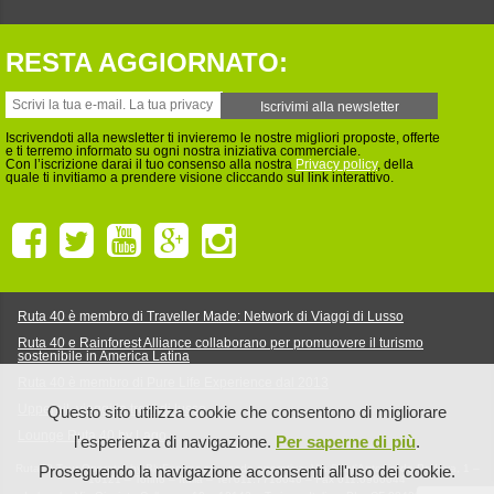
RESTA AGGIORNATO:
Iscrivendoti alla newsletter ti invieremo le nostre migliori proposte, offerte
e ti terremo informato su ogni nostra iniziativa commerciale.
Con l’iscrizione darai il tuo consenso alla nostra
Privacy policy
, della
quale ti invitiamo a prendere visione cliccando sul link interattivo.
Ruta 40 è membro di Traveller Made: Network di Viaggi di Lusso
Ruta 40 e Rainforest Alliance collaborano per promuovere il turismo
sostenibile in America Latina
Ruta 40 è membro di Pure Life Experience dal 2013
Upperail, viaggi in treni di lusso
Questo sito utilizza cookie che consentono di migliorare
Lounge Ruta 40 by Lago
l'esperienza di navigazione.
Per saperne di più
.
Ruta40 Tour Operator by BluFennec srl – sede operativa: Via Sant'Antonio da Padova, 1 –
Proseguendo la navigazione acconsenti all'uso dei cookie.
10121 – Torino – Italia – Tel 011.7718046 – Fax 011.0960044