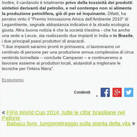
Inoltre, il cardanolo è totalmente
privo della tossicità dei prodotti
sintetici derivanti dal petrolio, e nel contempo non si alimenta
la produzione petrolifera, già di per sé inquinante.
Difatti, ha
persino vinto il "Premio Innovazione Amica dell'Ambiente 2010" di
Legambiente, segnale abbastanza indicativo è la strada ecologica
giusta. Altra buona notizia è che la società triestina - che ha anche
una sede a Lecce, sta realizzando due impianti in India e
in Brasile
,
i due principali paesi produttori di anacardi.
"I due impianti saranno pronti in primavera, ci lavoreranno un
centinaio di persone per una produzione annua complessiva di circa
ventimila tonnellate – conclude Campaner – e continueremo a
lavorare assieme ai produttori locali, aiutandoli a migliorare le
tecniche per l'intera filiera".
Ecoturismo
Condividi
FIFA World Cup 2014, tutte le citta' brasiliane nel
Pallone
Babacu livre, lungometraggio sulla pianta della vita