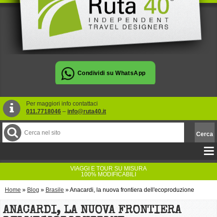
Per maggiori info contattaci
011.7718046
–
info@ruta40.it
VIAGGI E TOUR SU MISURA
100% MODIFICABILI
Home
»
Blog
»
Brasile
»
Anacardi, la nuova frontiera dell'ecoproduzione
ANACARDI, LA NUOVA FRONTIERA