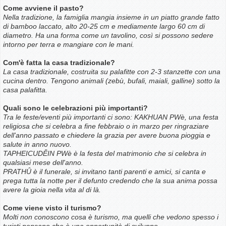
Come avviene il pasto?
Nella tradizione, la famiglia mangia insieme in un piatto grande fatto
di bamboo laccato, alto 20-25 cm e mediamente largo 60 cm di
diametro. Ha una forma come un tavolino, così si possono sedere
intorno per terra e mangiare con le mani.
Com'è fatta la casa tradizionale?
La casa tradizionale, costruita su palafitte con 2-3 stanzette con una
cucina dentro. Tengono animali (zebù, bufali, maiali, galline) sotto la
casa palafitta.
Quali sono le celebrazioni più importanti?
Tra le feste/eventi più importanti ci sono: KAKHUAN PWè, una festa
religiosa che si celebra a fine febbraio o in marzo per ringraziare
dell'anno passato e chiedere la grazia per avere buona pioggia e
salute in anno nuovo.
TAPHEICUDĚIN PWè è la festa del matrimonio che si celebra in
qualsiasi mese dell'anno.
PRATHÛ è il funerale, si invitano tanti parenti e amici, si canta e
prega tutta la notte per il defunto credendo che la sua anima possa
avere la gioia nella vita al di là.
Come viene visto il turismo?
Molti non conoscono cosa è turismo, ma quelli che vedono spesso i
turisti pensano che è una opportunità di sviluppo.