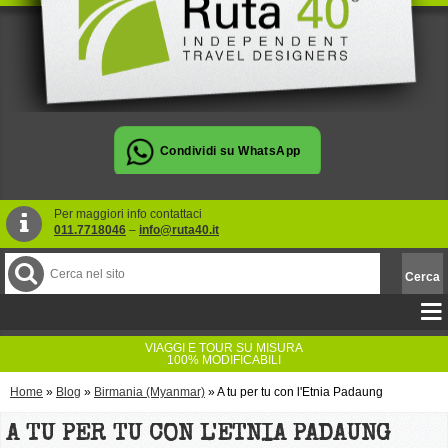
Per maggiori info contattaci
011.7718046
–
info@ruta40.it
VIAGGI E TOUR SU MISURA
100% MODIFICABILI
Home
»
Blog
»
Birmania (Myanmar)
»
A tu per tu con l'Etnia Padaung
A TU PER TU CON L'ETNIA PADAUNG