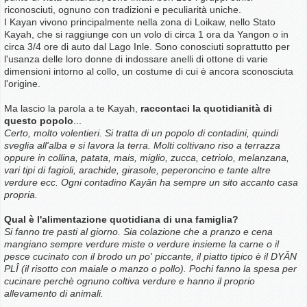
riconosciuti, ognuno con tradizioni e peculiarità uniche.
I Kayan vivono principalmente nella zona di Loikaw, nello Stato
Kayah, che si raggiunge con un volo di circa 1 ora da Yangon o in
circa 3/4 ore di auto dal Lago Inle. Sono conosciuti soprattutto per
l'usanza delle loro donne di indossare anelli di ottone di varie
dimensioni intorno al collo, un costume di cui è ancora sconosciuta
l'origine.
Ma lascio la parola a te Kayah,
raccontaci la quotidianità di
questo popolo
...
Certo, molto volentieri. Si tratta di un popolo di contadini, quindi
sveglia all'alba e si lavora la terra.
Molti coltivano riso a terrazza
oppure in collina, patata, mais, miglio, zucca, cetriolo, melanzana,
vari tipi di fagioli, arachide, girasole, peperoncino e tante altre
verdure ecc. Ogni contadino Kayăn ha sempre un sito accanto casa
propria.
Qual è l'alimentazione quotidiana di una famiglia?
Si fanno tre pasti al giorno. Sia colazione che a pranzo e cena
mangiano sempre verdure miste o verdure insieme la carne o il
pesce cucinato con il brodo un po' piccante, il piatto tipico è il DYĂN
PLÎ (il risotto con maiale o manzo o pollo). Pochi fanno la spesa per
cucinare perchè ognuno coltiva verdure e hanno il proprio
allevamento di animali.