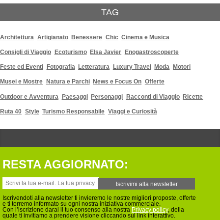
TAG
Architettura
Artigianato
Benessere
Chic
Cinema e Musica
Consigli di Viaggio
Ecoturismo
Elsa Javier
Enogastroscoperte
Feste ed Eventi
Fotografia
Letteratura
Luxury Travel
Moda
Motori
Musei e Mostre
Natura e Parchi
News e Focus On
Offerte
Outdoor e Avventura
Paesaggi
Personaggi
Racconti di Viaggio
Ricette
Ruta 40
Style
Turismo Responsabile
Viaggi e Curiosità
RESTA AGGIORNATO:
Iscrivendoti alla newsletter ti invieremo le nostre migliori proposte, offerte
e ti terremo informato su ogni nostra iniziativa commerciale.
Con l’iscrizione darai il tuo consenso alla nostra
Privacy policy
, della
quale ti invitiamo a prendere visione cliccando sul link interattivo.