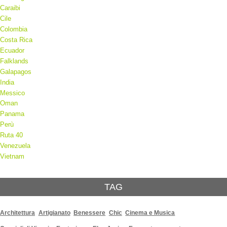
Caraibi
Cile
Colombia
Costa Rica
Ecuador
Falklands
Galapagos
India
Messico
Oman
Panama
Perù
Ruta 40
Venezuela
Vietnam
TAG
Architettura
Artigianato
Benessere
Chic
Cinema e Musica