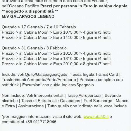
si trovano a circa mille chilometri dalla costa dell'Ecuador,
nell'Oceano Pacifico.
Prezzi per persona in Euro in cabina doppia
** soggetto a disponibilità **
M/V GALAPAGOS LEGEND
Quando > 17 Gennaio / 7 e 10 Febbraio
Prezzo > in Cabina Moon > Euro 1075,00 > 4 giorni /3 notti
Prezzo > in Cabina Moon > Euro 1410,00 > 5 giorni /4 notti
Quando > 31 Gennaio / 3 Febbraio
Prezzo > in Cabina Moon > Euro 1010,00 > 4 giorni /3 notti
Prezzo > in Cabina Moon > Euro 1310,00 > 5 giorni /4 notti
Prezzo > in Cabina Moon > Euro 2010,00 > 8 giorni /7 notti
Include: voli Quito/Galapagos/Quito | Tassa Ingala Transit Card |
Trasferimenti Aeroporto/Porto/Aeroporto | Pensione completa con
soft drink | Escursioni con guide Inglese/Spagnolo
Non Include: Voli Intercontinentali | Tasse Aeroportuali | Bevande
alcoliche | Tassa di Entrata alle Galapagos | Fuel Surcharge | Mance
e Extra | Assicurazione | Tutto quello non indicato nella voce include
*per maggiori informazioni: visita il sito web:
www.ruta40.it
o
contattaci al +39 0117718046