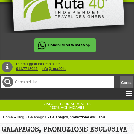
Per maggiori info contattaci
011.7718046
–
info@ruta40.it
VIAGGI E TOUR SU MISURA
100% MODIFICABILI
Home
»
Blog
»
Galapagos
»
Galapagos, promozione esclusiva
GALAPAGOS, PROMOZIONE ESCLUSIVA