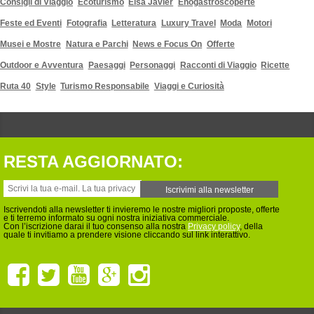
Consigli di Viaggio
Ecoturismo
Elsa Javier
Enogastroscoperte
Feste ed Eventi
Fotografia
Letteratura
Luxury Travel
Moda
Motori
Musei e Mostre
Natura e Parchi
News e Focus On
Offerte
Outdoor e Avventura
Paesaggi
Personaggi
Racconti di Viaggio
Ricette
Ruta 40
Style
Turismo Responsabile
Viaggi e Curiosità
RESTA AGGIORNATO:
Iscrivendoti alla newsletter ti invieremo le nostre migliori proposte, offerte
e ti terremo informato su ogni nostra iniziativa commerciale.
Con l’iscrizione darai il tuo consenso alla nostra
Privacy policy
, della
quale ti invitiamo a prendere visione cliccando sul link interattivo.