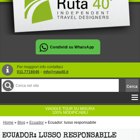
Per maggiori info contattaci
011.7718046
–
info@ruta40.it
VIAGGI E TOUR SU MISURA
100% MODIFICABILI
Home
»
Blog
»
Ecuador
»
Ecuador: lusso responsabile
ECUADOR: LUSSO RESPONSABILE