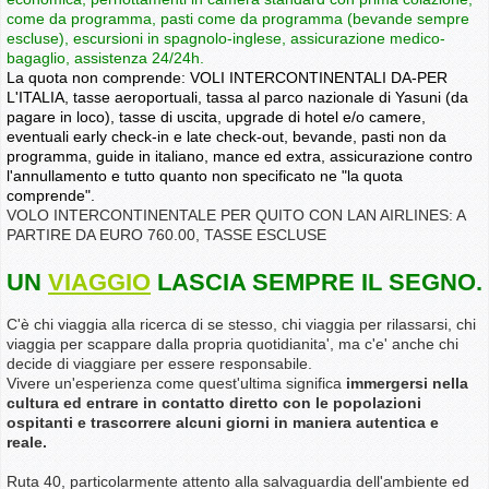
come da programma, pasti come da programma (bevande sempre
escluse), escursioni in spagnolo-inglese, assicurazione medico-
bagaglio, assistenza 24/24h.
La quota non comprende: VOLI INTERCONTINENTALI DA-PER
L'ITALIA, tasse aeroportuali, tassa al parco nazionale di Yasuni (da
pagare in loco), tasse di uscita, upgrade di hotel e/o camere,
eventuali early check-in e late check-out, bevande, pasti non da
programma, guide in italiano, mance ed extra, assicurazione contro
l'annullamento e tutto quanto non specificato ne "la quota
comprende".
VOLO INTERCONTINENTALE PER QUITO CON LAN AIRLINES: A
PARTIRE DA EURO 760.00, TASSE ESCLUSE
UN
VIAGGIO
LASCIA SEMPRE IL SEGNO
.
C'è chi viaggia alla ricerca di se stesso, chi viaggia per rilassarsi, chi
viaggia per scappare dalla propria quotidianita', ma c'e' anche chi
decide di viaggiare per essere responsabile.
Vivere un'esperienza come quest'ultima significa
immergersi nella
cultura ed entrare in contatto diretto con le popolazioni
ospitanti e trascorrere alcuni giorni in maniera autentica e
reale.
Ruta 40, particolarmente attento alla salvaguardia dell'ambiente ed