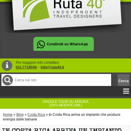
Per maggiori info contattaci
011.7718046
–
info@ruta40.it
VIAGGI E TOUR SU MISURA
100% MODIFICABILI
Home
»
Blog
»
Costa Rica
»
In Costa Rica arriva un impianto che produce
energia dalle banane