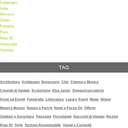
Galapagos
India
Messico
Oman
Panama
Perù
Ruta 40
Venezuela
Vietnam
TAG
Architettura
Artigianato
Benessere
Chic
Cinema e Musica
Consigli di Viaggio
Ecoturismo
Elsa Javier
Enogastroscoperte
Feste ed Eventi
Fotografia
Letteratura
Luxury Travel
Moda
Motori
Musei e Mostre
Natura e Parchi
News e Focus On
Offerte
Outdoor e Avventura
Paesaggi
Personaggi
Racconti di Viaggio
Ricette
Ruta 40
Style
Turismo Responsabile
Viaggi e Curiosità