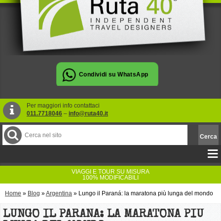
Per maggiori info contattaci
011.7718046
–
info@ruta40.it
VIAGGI E TOUR SU MISURA
100% MODIFICABILI
Home
»
Blog
»
Argentina
»
Lungo il Paraná: la maratona più lunga del mondo
LUNGO IL PARANÁ: LA MARATONA PIÙ