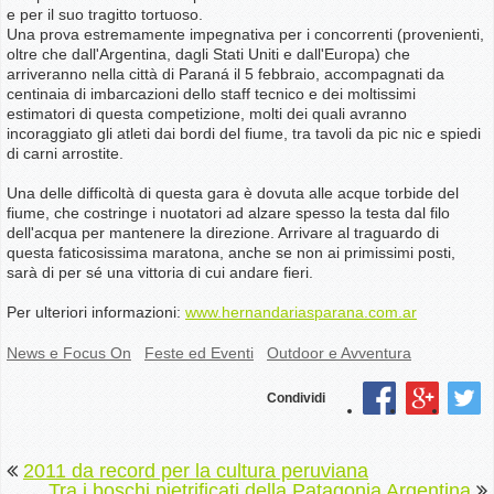
e per il suo tragitto tortuoso.
Una prova estremamente impegnativa per i concorrenti (provenienti,
oltre che dall'Argentina, dagli Stati Uniti e dall'Europa) che
arriveranno nella città di Paraná il 5 febbraio, accompagnati da
centinaia di imbarcazioni dello staff tecnico e dei moltissimi
estimatori di questa competizione, molti dei quali avranno
incoraggiato gli atleti dai bordi del fiume, tra tavoli da pic nic e spiedi
di carni arrostite.
Una delle difficoltà di questa gara è dovuta alle acque torbide del
fiume, che costringe i nuotatori ad alzare spesso la testa dal filo
dell'acqua per mantenere la direzione. Arrivare al traguardo di
questa faticosissima maratona, anche se non ai primissimi posti,
sarà di per sé una vittoria di cui andare fieri.
Per ulteriori informazioni:
www.hernandariasparana.com.ar
News e Focus On
Feste ed Eventi
Outdoor e Avventura
Condividi
2011 da record per la cultura peruviana
Tra i boschi pietrificati della Patagonia Argentina