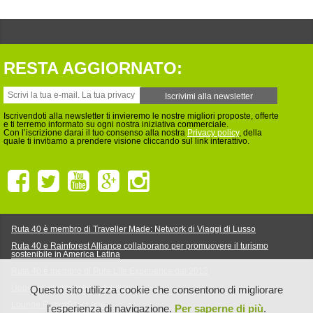
RESTA AGGIORNATO:
Iscrivendoti alla newsletter ti invieremo le nostre migliori proposte, offerte
e ti terremo informato su ogni nostra iniziativa commerciale.
Con l’iscrizione darai il tuo consenso alla nostra
Privacy policy
, della
quale ti invitiamo a prendere visione cliccando sul link interattivo.
Ruta 40 è membro di Traveller Made: Network di Viaggi di Lusso
Ruta 40 e Rainforest Alliance collaborano per promuovere il turismo
sostenibile in America Latina
Ruta 40 è membro di Pure Life Experience dal 2013
Upperail, viaggi in treni di lusso
Questo sito utilizza cookie che consentono di migliorare
Lounge Ruta 40 by Lago
l'esperienza di navigazione.
Per saperne di più
.