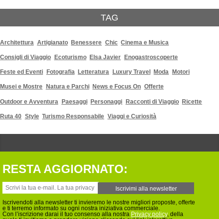
TAG
Architettura
Artigianato
Benessere
Chic
Cinema e Musica
Consigli di Viaggio
Ecoturismo
Elsa Javier
Enogastroscoperte
Feste ed Eventi
Fotografia
Letteratura
Luxury Travel
Moda
Motori
Musei e Mostre
Natura e Parchi
News e Focus On
Offerte
Outdoor e Avventura
Paesaggi
Personaggi
Racconti di Viaggio
Ricette
Ruta 40
Style
Turismo Responsabile
Viaggi e Curiosità
RESTA AGGIORNATO:
Iscrivendoti alla newsletter ti invieremo le nostre migliori proposte, offerte
e ti terremo informato su ogni nostra iniziativa commerciale.
Con l’iscrizione darai il tuo consenso alla nostra
Privacy policy
, della