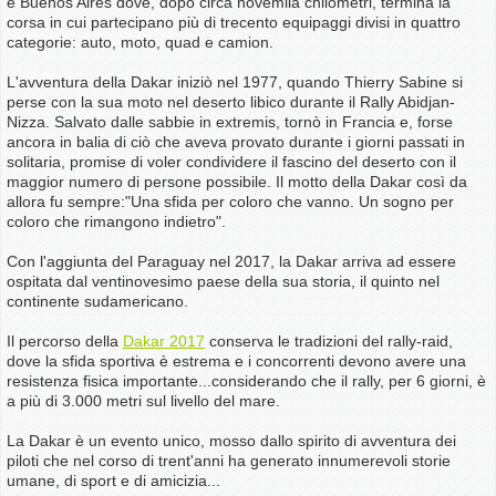
e Buenos Aires dove, dopo circa novemila chilometri, termina la
corsa in cui partecipano più di trecento equipaggi divisi in quattro
categorie: auto, moto, quad e camion.
L'avventura della Dakar iniziò nel 1977, quando Thierry Sabine si
perse con la sua moto nel deserto libico durante il Rally Abidjan-
Nizza. Salvato dalle sabbie in extremis, tornò in Francia e, forse
ancora in balia di ciò che aveva provato durante i giorni passati in
solitaria, promise di voler condividere il fascino del deserto con il
maggior numero di persone possibile. Il motto della Dakar così da
allora fu sempre:"Una sfida per coloro che vanno. Un sogno per
coloro che rimangono indietro".
Con l'aggiunta del Paraguay nel 2017, la Dakar arriva ad essere
ospitata dal ventinovesimo paese della sua storia, il quinto nel
continente sudamericano.
Il percorso della
Dakar 2017
conserva le tradizioni del rally-raid,
dove la sfida sportiva è estrema e i concorrenti devono avere una
resistenza fisica importante...considerando che il rally, per 6 giorni, è
a più di 3.000 metri sul livello del mare.
La Dakar è un evento unico, mosso dallo spirito di avventura dei
piloti che nel corso di trent'anni ha generato innumerevoli storie
umane, di sport e di amicizia...