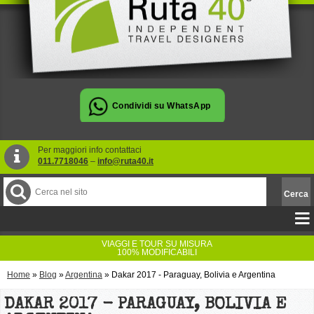
Per maggiori info contattaci
011.7718046
–
info@ruta40.it
VIAGGI E TOUR SU MISURA
100% MODIFICABILI
Home
»
Blog
»
Argentina
»
Dakar 2017 - Paraguay, Bolivia e Argentina
DAKAR 2017 - PARAGUAY, BOLIVIA E