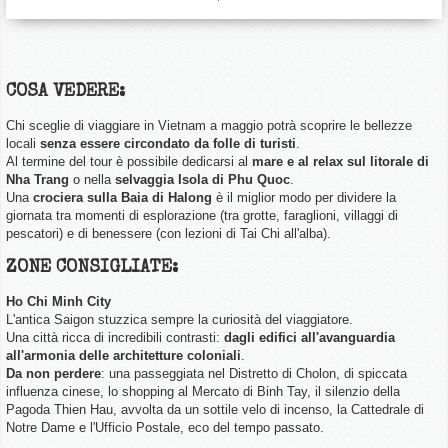
COSA VEDERE:
Chi sceglie di viaggiare in Vietnam a maggio potrà scoprire le bellezze
locali
senza essere circondato da folle di turisti
.
Al termine del tour è possibile dedicarsi al
mare e al relax sul litorale di
Nha Trang
o nella
selvaggia Isola di Phu Quoc
.
Una
crociera sulla Baia di Halong
è il miglior modo per dividere la
giornata tra momenti di esplorazione (tra grotte, faraglioni, villaggi di
pescatori) e di benessere (con lezioni di Tai Chi all'alba).
ZONE CONSIGLIATE:
Ho Chi Minh City
L'antica Saigon stuzzica sempre la curiosità del viaggiatore.
U
na città ricca di
incredibili contrasti:
dagli edifici all'avanguardia
all'armonia delle architetture coloniali
.
Da non perdere
: una passeggiata nel Distretto di Cholon, di spiccata
influenza cinese, lo shopping al Mercato di Binh Tay, il silenzio della
Pagoda Thien Hau, avvolta da un sottile velo di incenso, la Cattedrale di
Notre Dame e l'Ufficio Postale, eco del tempo passato.