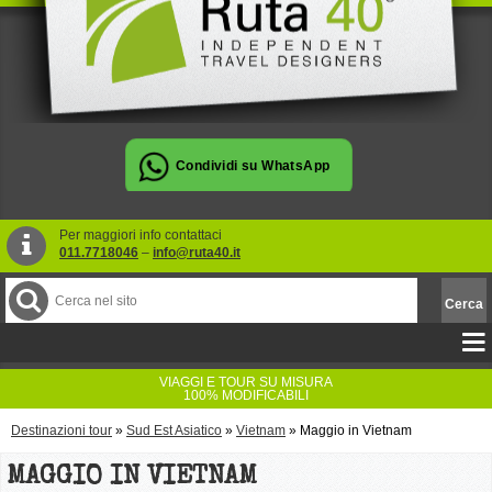
Per maggiori info contattaci
011.7718046
–
info@ruta40.it
VIAGGI E TOUR SU MISURA
100% MODIFICABILI
Destinazioni tour
»
Sud Est Asiatico
»
Vietnam
»
Maggio in Vietnam
MAGGIO IN VIETNAM