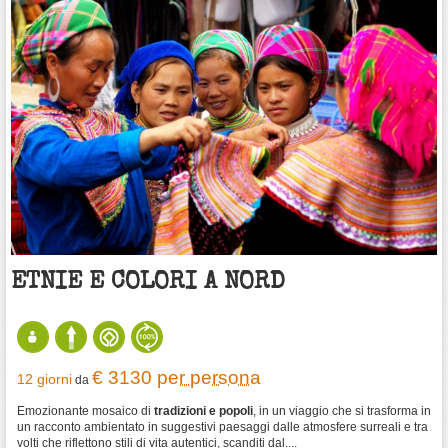
ETNIE E COLORI A NORD
€ 3130
per persona
12 giorni
da
Emozionante mosaico di
tradizioni e popoli
, in un viaggio che si trasforma in
un racconto ambientato in suggestivi paesaggi dalle atmosfere surreali e tra
volti che riflettono stili di vita autentici, scanditi dal....