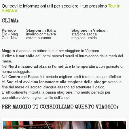
Qui trovi le informazioni utili per scegliere il tuo prossimo
Tour in
Vietnam
CLIMA:
Periodo
Stagioni in Italia
Stagione in Vietnam
Dic - Mag
inverno-primavera
stagione secca
Giu - Nov
estate-autunno
stagione umida
Maggio
è ancora un ottimo mese per
viaggiare in Vietnam.
Il
clima è variabile
ed i primi rovesci serali si intravedono dalla metà del
mese.
Nel
Nord iniziano ad alzarsi l'umidità e la temperatura
con giornate di
norma soleggiate.
Nel
Centro del Paese
è il periodo migliore: cieli tersi e spiagge affollate.
Al
Sud ci si avvicina lentamente alla stagione delle piogge
: verso la
fine del mese gli scrosci d'acqua aiutano ad attenuare il caldo.
E' ufficialmente iniziata la
bassa stagione
: momento perfetto per
approfittare delle migliori tariffe dell'anno!
PER MAGGIO TI CONSIGLIAMO QUESTO VIAGGIO: