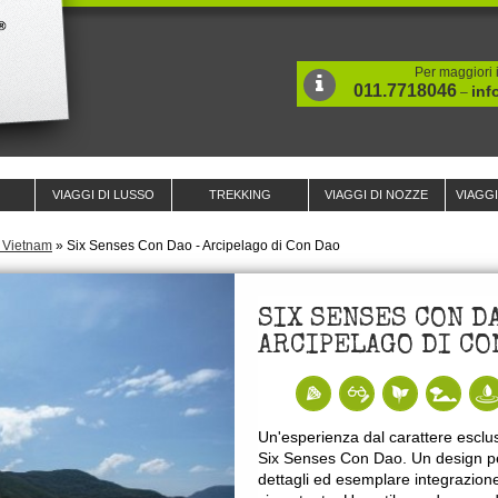
Per maggiori i
011.7718046
inf
–
VIAGGI DI LUSSO
TREKKING
VIAGGI DI NOZZE
VIAGG
n Vietnam
»
Six Senses Con Dao - Arcipelago di Con Dao
SIX SENSES CON D
ARCIPELAGO DI CO
Un'esperienza dal carattere esclusi
Six Senses Con Dao. Un design pe
dettagli ed esemplare integrazione 