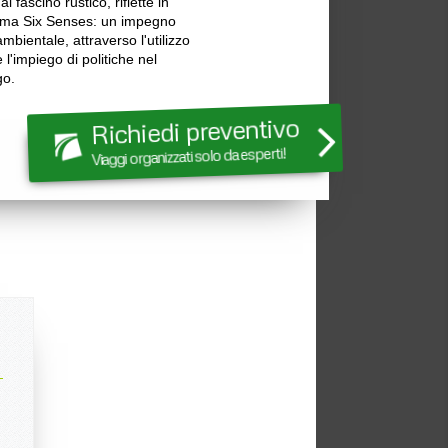
 fascino rustico, riflette in
 firma Six Senses: un impegno
mbientale, attraverso l'utilizzo
 l'impiego di politiche nel
go.
Richiedi preventivo
Viaggi organizzati solo da esperti!