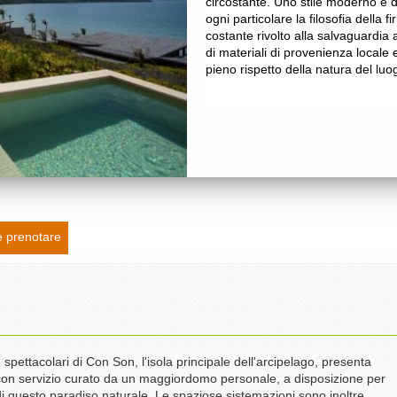
circostante. Uno stile moderno e dal
ogni particolare la filosofia della
costante rivolto alla salvaguardia a
di materiali di provenienza locale e
pieno rispetto della natura del luo
 prenotare
pettacolari di Con Son, l'isola principale dell'arcipelago, presenta
 con servizio curato da un maggiordomo personale, a disposizione per
di questo paradiso naturale. Le spaziose sistemazioni sono inoltre