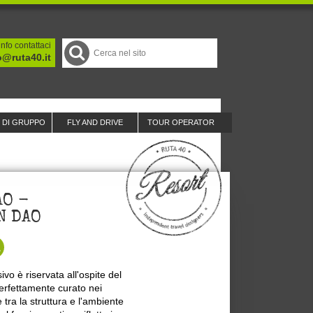
nfo contattaci
o@ruta40.it
I DI GRUPPO
FLY AND DRIVE
TOUR OPERATOR
AO -
N DAO
vo è riservata all'ospite del
rfettamente curato nei
tra la struttura e l'ambiente