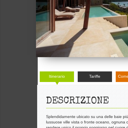
Itinerario
Tariffe
Come
DESCRIZIONE
Splendidamente ubicato su una delle baie più s
lussuose ville vista o fronte oceano, ognuna
rendere unico il proprio soggiorno nel cuore 