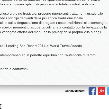
 da cui ammirare splendidi panorami in totale comfort, e di una
lioso giardino tropicale, propone rigeneranti trattamenti grazie alle
ndo i principi derivanti dalla più antica tradizione locale.
i, in cui la degustazione di pregiate ricette tradizionali si accompagna
piacevoli momenti di scoperta culinaria a contatto con la bellezza della
a variegata offerta dei menù nella privacy della propria villa o negli
a i Leading Spa Resort 2014 ai World Travel Awards.
temporaneo ed in perfetto equilibrio con l'autenticità di remoti
mondo e contattaci!
Condividi hotel
I