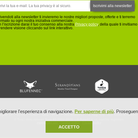
rivendoti alla newsletter ti invieremo le nostre migliori proposte, offerte e ti terremo
ormato su ogni nostra iniziativa commerciale.
 l’iscrizione darai il tuo consenso alla nostra
Privacy policy
, della quale ti invitiamo
rendere visione cliccando sul link interattivo.
Fennec srl – sede operativa: Via Sant'Antonio da Padova, 1 – 10121 – Torino – Italia – Tel 0
igliorare l'esperienza di navigazione.
Per saperne di più
. Proseguend
llegno, 10 – 10143 – Torino – Italia – PI e CF 08438840012 – N. Reg. Imp. REA Torino 973094 – 
© Tutti i diritti riservati Ruta 40 2002-2026 – ® Ruta40 è un marchio registrato
mappa del sito
-
Cookie policy
-
Privacy policy
ACCETTO