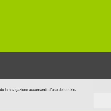
11.7718046 – Fax 011.0960044
o la navigazione acconsenti all'uso dei cookie.
Cap. Soc. Euro 10.000,00 i.v.