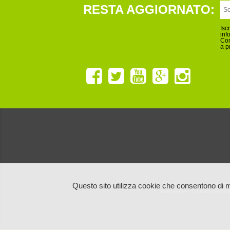
RESTA AGGIORNATO:
Isc
inf
Con
a p
Ruta40 Tour Operator by Blu
Questo sito utilizza cookie che consentono di m
sede legale: Via Giacinto Co