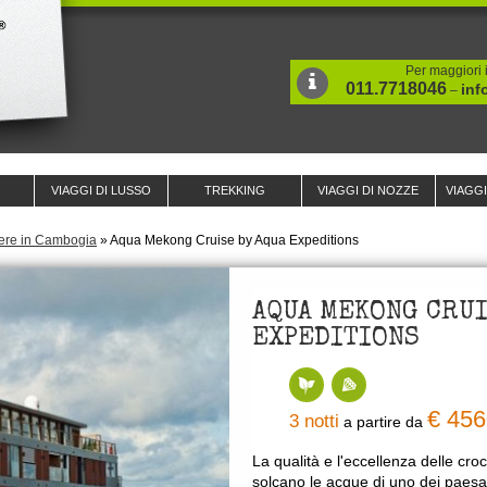
Per maggiori i
011.7718046
inf
–
VIAGGI DI LUSSO
TREKKING
VIAGGI DI NOZZE
VIAGG
ere in Cambogia
»
Aqua Mekong Cruise by Aqua Expeditions
AQUA MEKONG CRUI
EXPEDITIONS
€ 45
3 notti
a partire da
La qualità e l'eccellenza delle cro
solcano le acque di uno dei paesa