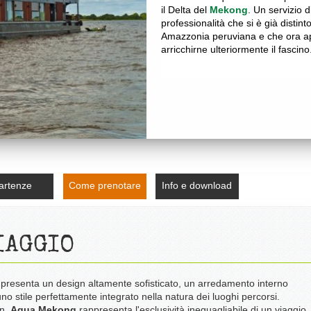
il Delta del
Mekong
. Un servizio 
professionalità che si è già distint
Amazzonia peruviana e che ora ap
arricchirne ulteriormente il fascino
artenze
Come prenotare
Info e download
IAGGIO
li, presenta un design altamente sofisticato, un arredamento interno
 uno stile perfettamente integrato nella natura dei luoghi percorsi.
gn,
Aqua Mekong
rappresenta l'esclusività ineguagliabile di un viaggio