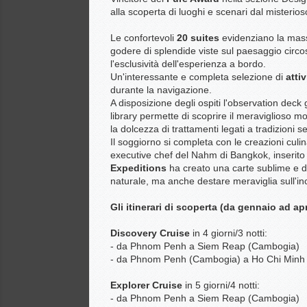
alla scoperta di luoghi e scenari dal misterio
Le confortevoli
20 suites
evidenziano la massi
godere di splendide viste sul paesaggio circos
l'esclusività dell'esperienza a bordo.
Un'interessante e completa selezione di
attiv
durante la navigazione.
A disposizione degli ospiti l'observation deck 
library permette di scoprire il meraviglioso 
la dolcezza di trattamenti legati a tradizioni s
Il soggiorno si completa con le creazioni culi
executive chef del Nahm di Bangkok, inserito 
Expeditions
ha creato una carte sublime e da
naturale, ma anche destare meraviglia sull'inc
Gli itinerari di scoperta (da gennaio ad ap
Discovery Cruise
in 4 giorni/3 notti:
- da Phnom Penh a Siem Reap (Cambogia)
- da Phnom Penh (Cambogia) a Ho Chi Minh 
Explorer Cruise
in 5 giorni/4 notti:
- da Phnom Penh a Siem Reap (Cambogia)