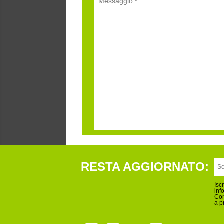
RESTA AGGIORNATO:
Isc
inf
Con
a p