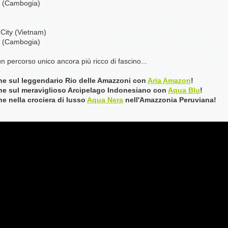
p (Cambogia)
City (Vietnam)
p (Cambogia)
n percorso unico ancora più ricco di fascino...
he sul leggendario Rio delle Amazzoni con
Aria Amazon
!
he sul meraviglioso Arcipelago Indonesiano c
on
Aqua Blu
!
e nella crociera di lusso
Aqua Nera
nell'Amazzonia Peruviana!