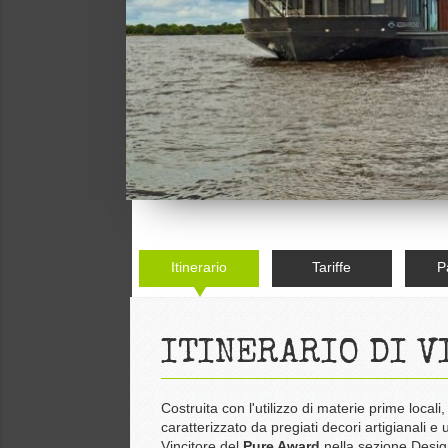
Itinerario
Tariffe
P
ITINERARIO DI V
Costruita con l'utilizzo di materie prime loca
caratterizzato da pregiati decori artigianali e
Vincitore del
Pure Award
nella sezione Desi