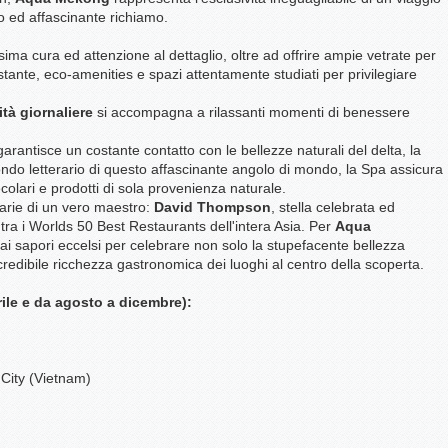
so ed affascinante richiamo.
ma cura ed attenzione al dettaglio, oltre ad offrire ampie vetrate per
tante, eco-amenities e spazi attentamente studiati per privilegiare
ità giornaliere
si accompagna a rilassanti momenti di benessere
garantisce un costante contatto con le bellezze naturali del delta, la
mondo letterario di questo affascinante angolo di mondo, la Spa assicura
ecolari e prodotti di sola provenienza naturale.
narie di un vero maestro:
David Thompson
, stella celebrata ed
tra i Worlds 50 Best Restaurants dell'intera Asia. Per
Aqua
i sapori eccelsi per celebrare non solo la stupefacente bellezza
redibile ricchezza gastronomica dei luoghi al centro della scoperta.
rile e da agosto a dicembre):
City (Vietnam)