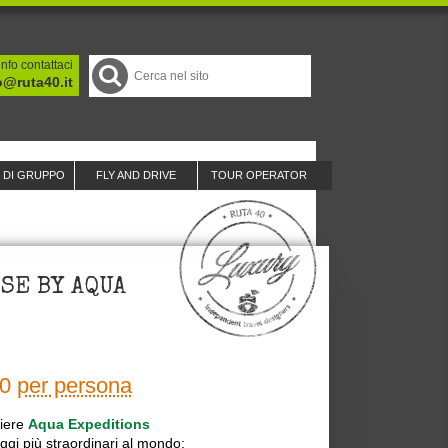
nfo contattaci
o@ruta40.it
I DI GRUPPO
FLY AND DRIVE
TOUR OPERATOR
SE BY AQUA
60
per persona
ciere
Aqua Expeditions
ggi più straordinari al mondo: