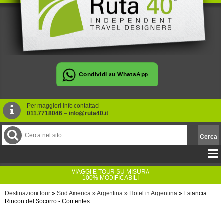
Per maggiori info contattaci
011.7718046
–
info@ruta40.it
VIAGGI E TOUR SU MISURA
100% MODIFICABILI
Destinazioni tour
»
Sud America
»
Argentina
»
Hotel in Argentina
»
Estancia
Rincon del Socorro - Corrientes