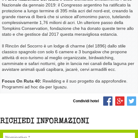
Nazionale da gennaio 2019: il Congresso argentino ha ratificato la
protezione a lungo termine di 395 mila acri del nord-est, creando la
grande riserva di Iberà che si unisce all'omonimo parco, tutelando
complessivamente 1,76 milioni di acri. Un ulteriore passo della
Tompkins Conservation, fondazione che ha donato queste terre allo
stato e che gestisce dal 2017 questa meravigliosa estancia.
Il Rincòn del Socorro è un lodge di charme (del 1896) dallo stile
classico spagnolo con solo 6 camere e 3 bungalow che propone
attività di eco-turismo al meglio organizzate, birdwatching,
camminate e safari notturni, gite in lancia nei canali della laguna per
avvistare animali quali capibara, jacarè, cervi armadilli ecc.
Focus On Ruta 40:
Rewilding e il suo progetto da approfondire.
Programmi ad hoc da-per Iguazu.
Condividi hotel
RICHIEDI INFORMAZIONI