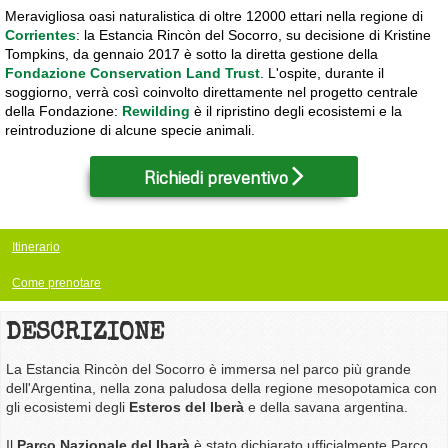
Meravigliosa oasi naturalistica di oltre 12000 ettari nella regione di
Corrientes
: la Estancia Rincòn del Socorro, su decisione di Kristine
Tompkins, da gennaio 2017 è sotto la diretta gestione della
Fondazione Conservation Land Trust
. L'ospite, durante il
soggiorno, verrà così coinvolto direttamente nel progetto centrale
della Fondazione:
Rewilding
è il ripristino degli ecosistemi e la
reintroduzione di alcune specie animali.
Richiedi preventivo
Itinerario
Come prenotare
DESCRIZIONE
La Estancia Rincòn del Socorro è immersa nel parco più grande
dell'Argentina, nella zona paludosa della regione mesopotamica con
gli ecosistemi degli
Esteros del Iberà
e della savana argentina.
Il
Parco Nazionale del Ibarà
è stato dichiarato ufficialmente Parco