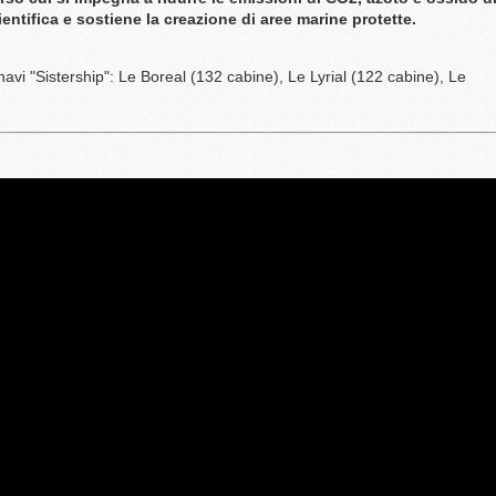
ientifica e sostiene la creazione di aree marine protette.
navi "Sistership": Le Boreal (132 cabine), Le Lyrial (122 cabine), Le