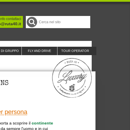
nfo contattaci
o@ruta40.it
I DI GRUPPO
FLY AND DRIVE
TOUR OPERATOR
ONS
r persona
orta a scoprire il
continente
 da sempre l'uomo e in cui