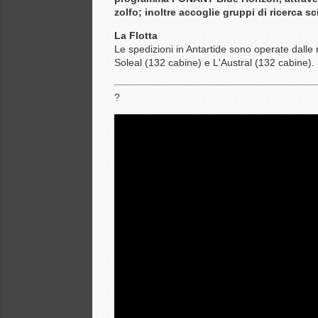
zolfo; inoltre accoglie gruppi di ricerca sc
La Flotta
Le spedizioni in Antartide sono operate dalle 
Soleal (132 cabine) e L'Austral (132 cabine).
?