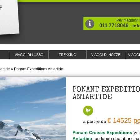
Per maggiori i
011.7718046
inf
–
VIAGGI DI LUSSO
TREKKING
VIAGGI DI NOZZE
VIAGG
tartide
»
Ponant Expeditions Antartide
PONANT EXPEDITI
ANTARTIDE
€ 14525
pe
a partire da
Ponant Cruises Expeditions
Vi p
Antartico
, un luogo che affascina