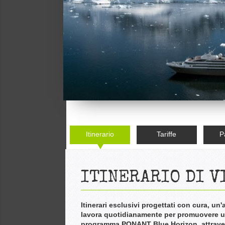
Itinerario
Tariffe
P
ITINERARIO DI V
Itinerari esclusivi progettati con cura, un
lavora quotidianamente per promuovere un
programma PONANT Blue Horizon, attravers