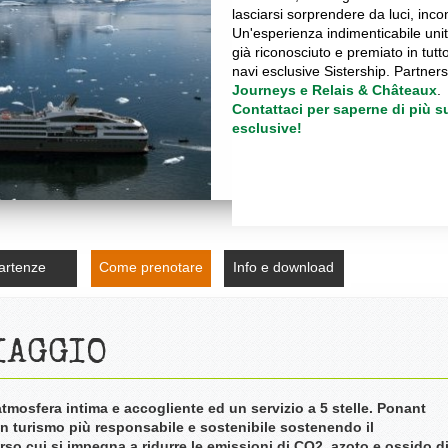
lasciarsi sorprendere da luci, inc
Un'esperienza indimenticabile unit
già riconosciuto e premiato in tutt
navi esclusive Sistership. Partner
Journeys e
Relais & Châteaux
.
Contattaci per saperne di più s
esclusive!
artenze
Come prenotare
Info e download
IAGGIO
'atmosfera intima e accogliente ed un servizio a 5 stelle. Ponant
 turismo più responsabile e sostenibile sostenendo il
o cui si impegna a ridurre le emissioni di CO2, azoto e ossido d