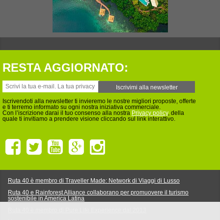
RESTA AGGIORNATO:
Iscrivendoti alla newsletter ti invieremo le nostre migliori proposte, offerte
e ti terremo informato su ogni nostra iniziativa commerciale.
Con l’iscrizione darai il tuo consenso alla nostra
Privacy policy
, della
quale ti invitiamo a prendere visione cliccando sul link interattivo.
Ruta 40 è membro di Traveller Made: Network di Viaggi di Lusso
Ruta 40 e Rainforest Alliance collaborano per promuovere il turismo
sostenibile in America Latina
Ruta 40 è membro di Pure Life Experience dal 2013