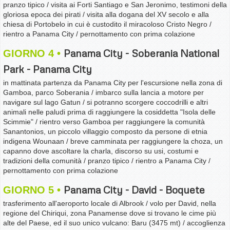
pranzo tipico / visita ai Forti Santiago e San Jeronimo, testimoni della
gloriosa epoca dei pirati / visita alla dogana del XV secolo e alla
chiesa di Portobelo in cui è custodito il miracoloso Cristo Negro /
rientro a Panama City / pernottamento con prima colazione
Panama City - Soberania National
GIORNO 4
Park - Panama City
in mattinata partenza da Panama City per l'escursione nella zona di
Gamboa, parco Soberania / imbarco sulla lancia a motore per
navigare sul lago Gatun / si potranno scorgere coccodrilli e altri
animali nelle paludi prima di raggiungere la cosiddetta "Isola delle
Scimmie" / rientro verso Gamboa per raggiungere la comunità
Sanantonios, un piccolo villaggio composto da persone di etnia
indigena Wounaan / breve camminata per raggiungere la choza, un
capanno dove ascoltare la charla, discorso su usi, costumi e
tradizioni della comunità / pranzo tipico / rientro a Panama City /
pernottamento con prima colazione
Panama City - David - Boquete
GIORNO 5
trasferimento all'aeroporto locale di Albrook / volo per David, nella
regione del Chiriqui, zona Panamense dove si trovano le cime più
alte del Paese, ed il suo unico vulcano: Baru (3475 mt) / accoglienza