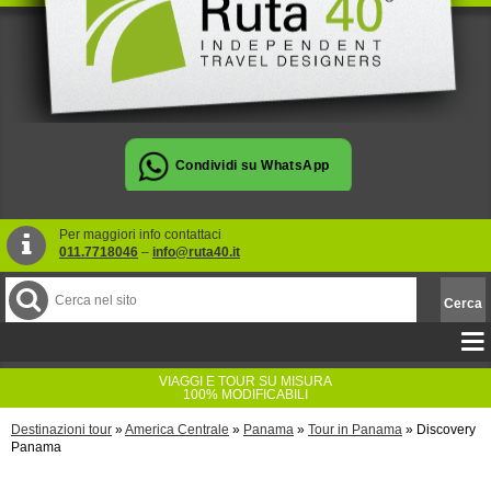
Per maggiori info contattaci
011.7718046
–
info@ruta40.it
VIAGGI E TOUR SU MISURA
100% MODIFICABILI
Destinazioni tour
»
America Centrale
»
Panama
»
Tour in Panama
»
Discovery
Panama