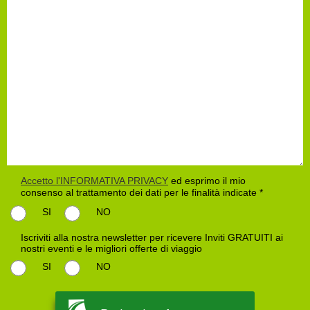
Accetto l'INFORMATIVA PRIVACY
ed esprimo il mio
consenso al trattamento dei dati per le finalità indicate *
SI
NO
Iscriviti alla nostra newsletter per ricevere Inviti GRATUITI ai
nostri eventi e le migliori offerte di viaggio
SI
NO