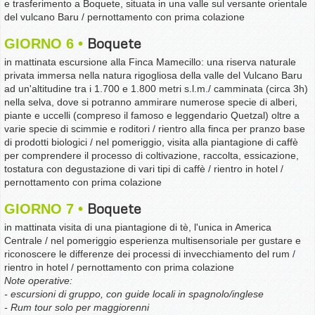
e trasferimento a Boquete, situata in una valle sul versante orientale
del vulcano Baru / pernottamento con prima colazione
Boquete
GIORNO 6
in mattinata escursione alla Finca Mamecillo: una riserva naturale
privata immersa nella natura rigogliosa della valle del Vulcano Baru
ad un'altitudine tra i 1.700 e 1.800 metri s.l.m./ camminata (circa 3h)
nella selva, dove si potranno ammirare numerose specie di alberi,
piante e uccelli (compreso il famoso e leggendario Quetzal) oltre a
varie specie di scimmie e roditori / rientro alla finca per pranzo base
di prodotti biologici / nel pomeriggio, visita alla piantagione di caffè
per comprendere il processo di coltivazione, raccolta, essicazione,
tostatura con degustazione di vari tipi di caffè / rientro in hotel /
pernottamento con prima colazione
Boquete
GIORNO 7
in mattinata visita di una piantagione di tè, l'unica in America
Centrale / nel pomeriggio esperienza multisensoriale per gustare e
riconoscere le differenze dei processi di invecchiamento del rum /
rientro in hotel / pernottamento con prima colazione
Note operative:
- escursioni di gruppo, con guide locali in spagnolo/inglese
- Rum tour solo per maggiorenni