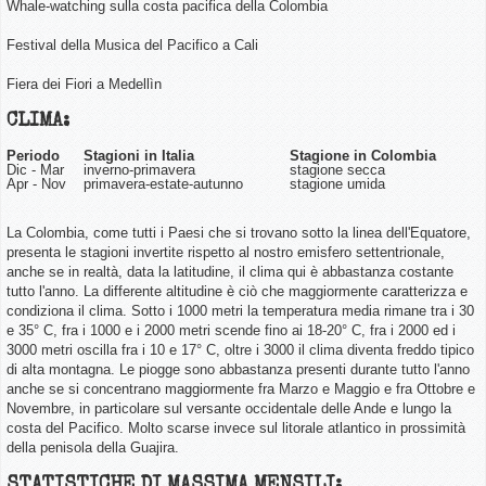
Whale-watching
sulla costa pacifica della Colombia
Festival della Musica del Pacifico
a Cali
Fiera dei Fiori
a Medellìn
CLIMA:
Periodo
Stagioni in Italia
Stagione in Colombia
Dic - Mar
inverno-primavera
stagione secca
Apr - Nov
primavera-estate-autunno
stagione umida
La Colombia, come tutti i Paesi che si trovano sotto la linea dell'Equatore,
presenta le stagioni invertite rispetto al nostro emisfero settentrionale,
anche se in realtà, data la latitudine, il clima qui è abbastanza costante
tutto l'anno. La differente altitudine
è ciò che maggiormente caratterizza e
condiziona il clima. Sotto i 1000 metri la temperatura media rimane tra i 30
e 35° C, fra i 1000 e i 2000 metri scende fino ai 18-20° C, fra i 2000 ed i
3000 metri oscilla fra i 10 e 17° C, oltre i 3000 il clima diventa freddo tipico
di alta montagna. Le piogge sono abbastanza presenti durante tutto l'anno
anche se si concentrano maggiormente fra Marzo e Maggio e fra Ottobre e
Novembre, in particolare sul versante occidentale delle Ande e lungo la
costa del Pacifico. Molto scarse invece sul litorale atlantico in prossimità
della penisola della Guajira.
STATISTICHE DI MASSIMA MENSILI: