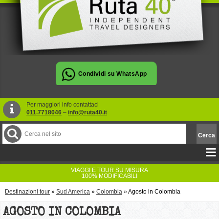
Per maggiori info contattaci
011.7718046
–
info@ruta40.it
VIAGGI E TOUR SU MISURA
100% MODIFICABILI
Destinazioni tour
»
Sud America
»
Colombia
»
Agosto in Colombia
AGOSTO IN COLOMBIA