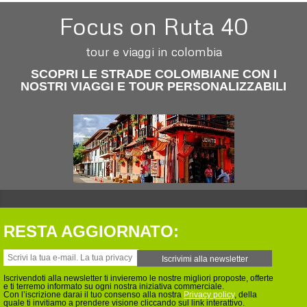
Focus on Ruta 40
tour e viaggi in colombia
SCOPRI LE STRADE COLOMBIANE CON I
NOSTRI VIAGGI E TOUR PERSONALIZZABILI
RESTA AGGIORNATO:
Iscrivendoti alla newsletter ti invieremo le nostre migliori proposte, offerte
e ti terremo informato su ogni nostra iniziativa commerciale.
Con l’iscrizione darai il tuo consenso alla nostra
Privacy policy
, della
quale ti invitiamo a prendere visione cliccando sul link interattivo.