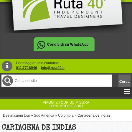
Per maggiori info contattaci
011.7718046
–
info@ruta40.it
VIAGGI E TOUR SU MISURA
100% MODIFICABILI
Destinazioni tour
»
Sud America
»
Colombia
»
Cartagena de Indias
CARTAGENA DE INDIAS