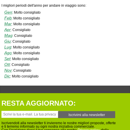
I migliori periodi dell'anno per andare in viaggio sono:
Gen
:
Molto consigliato
Feb
:
Molto consigliato
Mar
:
Molto consigliato
Apr
:
Consigliato
Mag
:
Consigliato
Giu
:
Consigliato
Lug
:
Molto consigliato
Ago
:
Molto consigliato
Set
:
Molto consigliato
Ott
:
Consigliato
Nov
:
Consigliato
Dic
:
Molto consigliato
RESTA AGGIORNATO:
Iscrivendoti alla newsletter ti invieremo le nostre migliori proposte, offerte
e ti terremo informato su ogni nostra iniziativa commerciale.