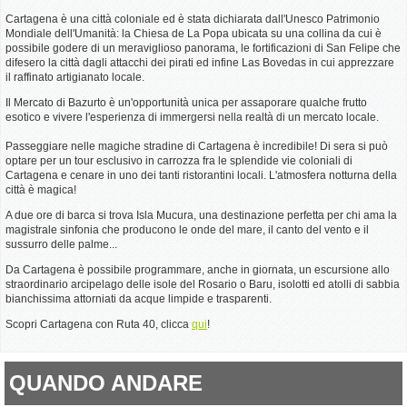
Cartagena è una città coloniale ed è stata dichiarata dall'Unesco Patrimonio
Mondiale dell'Umanità: la Chiesa de La Popa ubicata su una collina da cui è
possibile godere di un meraviglioso panorama, le fortificazioni di San Felipe che
difesero la città dagli attacchi dei pirati ed infine Las Bovedas in cui apprezzare
il raffinato artigianato locale.
Il Mercato di Bazurto è un'opportunità unica per assaporare qualche frutto
esotico e vivere l'esperienza di immergersi nella realtà di un mercato locale.
Passeggiare nelle magiche stradine di Cartagena è incredibile! Di sera si può
optare per un tour esclusivo in carrozza fra le splendide vie coloniali di
Cartagena e cenare in uno dei tanti ristorantini locali. L'atmosfera notturna della
città è magica!
A due ore di barca si trova Isla Mucura, una destinazione perfetta per chi ama la
magistrale sinfonia che producono le onde del mare, il canto del vento e il
sussurro delle palme...
Da Cartagena è possibile programmare, anche in giornata, un escursione allo
straordinario arcipelago delle isole del Rosario o Baru, isolotti ed atolli di sabbia
bianchissima attorniati da acque limpide e trasparenti.
Scopri Cartagena con Ruta 40, clicca
qui
!
QUANDO ANDARE