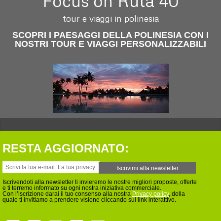
Focus on Ruta 40
tour e viaggi in polinesia
SCOPRI I PAESAGGI DELLA POLINESIA CON I
NOSTRI TOUR E VIAGGI PERSONALIZZABILI
RESTA AGGIORNATO:
Iscrivendoti alla newsletter ti invieremo le nostre migliori proposte, offerte
e ti terremo informato su ogni nostra iniziativa commerciale.
Con l’iscrizione darai il tuo consenso alla nostra
Privacy policy
, della
quale ti invitiamo a prendere visione cliccando sul link interattivo.