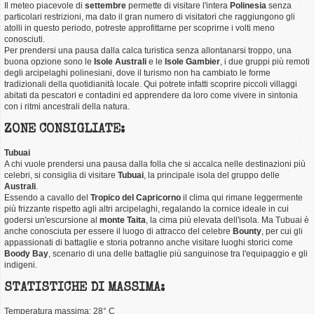
Il meteo piacevole di
settembre
permette di visitare l'intera
Polinesia
senza
particolari restrizioni, ma dato il gran numero di visitatori che raggiungono gli
atolli in questo periodo, potreste approfittarne per scoprirne i volti meno
conosciuti.
Per prendersi una pausa dalla calca turistica senza allontanarsi troppo, una
buona opzione sono le
Isole Australi
e le
Isole Gambier
, i due gruppi più remoti
degli arcipelaghi polinesiani, dove il turismo non ha cambiato le forme
tradizionali della quotidianità locale. Qui potrete infatti scoprire piccoli villaggi
abitati da pescatori e contadini ed apprendere da loro come vivere in sintonia
con i ritmi ancestrali della natura.
ZONE CONSIGLIATE:
Tubuai
A chi vuole prendersi una pausa dalla folla che si accalca nelle destinazioni più
celebri, si consiglia di visitare
Tubuai
, la principale isola del gruppo delle
Australi
.
Essendo a cavallo del
Tropico del Capricorno
il clima qui rimane leggermente
più frizzante rispetto agli altri arcipelaghi, regalando la cornice ideale in cui
godersi un'escursione al
monte Taita
, la cima più elevata dell'isola. Ma Tubuai è
anche conosciuta per essere il luogo di attracco del celebre
Bounty
, per cui gli
appassionati di battaglie e storia potranno anche visitare luoghi storici come
Boody Bay
, scenario di una delle battaglie più sanguinose tra l'equipaggio e gli
indigeni.
STATISTICHE DI MASSIMA:
Temperatura massima: 28° C