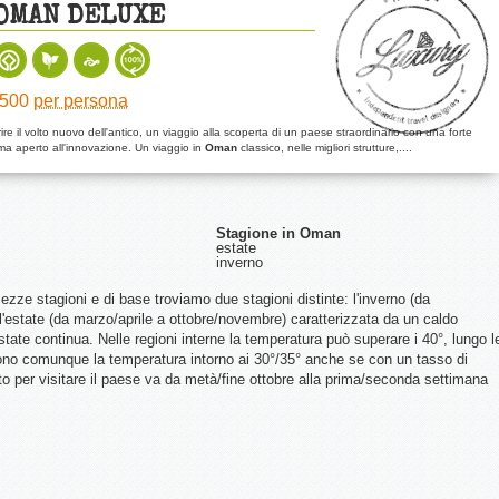
OMAN DELUXE
5500
per persona
re il volto nuovo dell'antico, un viaggio alla scoperta di un paese straordinario con una forte
 ma aperto all'innovazione. Un viaggio in
Oman
classico, nelle migliori strutture,....
Stagione in Oman
estate
inverno
mezze stagioni e di base troviamo due stagioni distinte: l
'inverno (da
'estate (da marzo/aprile a ottobre/novembre) caratterizzata da un caldo
estate continua. Nelle regioni interne la temperatura può superare i 40°, lungo l
ono comunque la temperatura intorno ai 30°/35° anche se con un tasso di
ato per visitare il paese va da metà/fine ottobre alla prima/seconda settimana