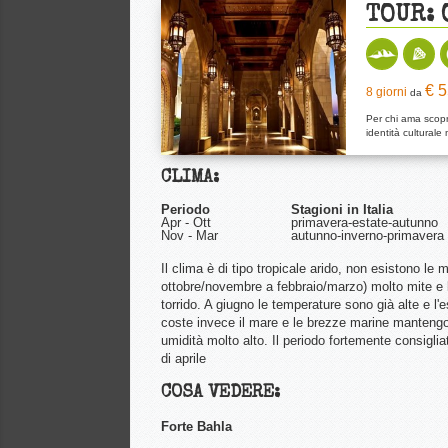
TOUR: 
€ 
8 giorni
da
Per chi ama scopri
identità culturale
CLIMA:
Periodo
Stagioni in Italia
Apr - Ott
primavera-estate-autunno
Nov - Mar
autunno-inverno-primavera
Il clima è di tipo tropicale arido, non esistono le 
ottobre/novembre a febbraio/marzo) molto mite e l
torrido. A giugno le temperature sono già alte e l'
coste invece il mare e le brezze marine manteng
umidità molto alto. Il periodo fortemente consigli
di aprile
COSA VEDERE:
Forte Bahla