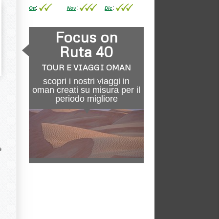
:
:
:
Ott
Nov
Dic
Focus on
Ruta 40
TOUR E VIAGGI OMAN
scopri i nostri viaggi in
oman creati su misura per il
periodo migliore
e