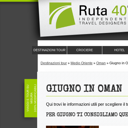
DESTINAZIONI TOUR
CROCIERE
HOTEL
Destinazioni tour
»
Medio Oriente
»
Oman
»
Giugno in 
100% MODIFICABILI
V
I
A
G
G
I
E
T
O
U
R
S
U
M
I
S
U
R
GIUGNO IN OMAN
A
Qui trovi le informazioni utili per scegliere i
PER GIUGNO TI CONSIGLIAMO QUE