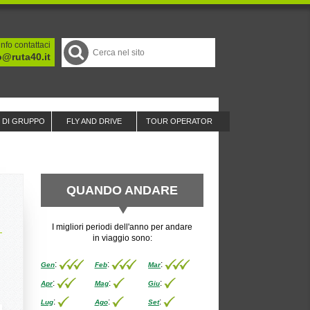
nfo contattaci
o@ruta40.it
I DI GRUPPO
FLY AND DRIVE
TOUR OPERATOR
QUANDO ANDARE
I migliori periodi dell'anno per andare
in viaggio sono:
:
:
:
Gen
Feb
Mar
:
:
:
Apr
Mag
Giu
:
:
:
Lug
Ago
Set