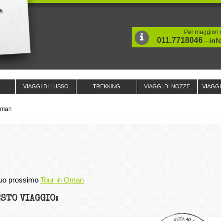
Per maggiori i
011.7718046
inf
–
VIAGGI DI LUSSO
TREKKING
VIAGGI DI NOZZE
VIAGG
Oman
l tuo prossimo
Tour in Oman
STO VIAGGIO: