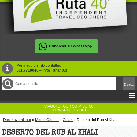
Per maggiori info contattaci
011.7718046
–
info@ruta40.it
VIAGGI E TOUR SU MISURA
100% MODIFICABILI
Destinazioni tour
»
Medio Oriente
»
Oman
»
Deserto del Rub Al Khali
DESERTO DEL RUB AL KHALI