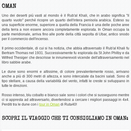
OMAN
Uno dei deserti più vasti al mondo è il Rub'al Khali, che in arabo significa "il
quarto vuoto" perché ricopre un quarto dell'intera penisola arabica. Esteso su
una superficie enorme, superiore a quella della Francia è una delle poche aree
della terra a non essere ancora completamente esplorata. In Oman occupa la
parte meridionale, arriva fino alle porte della città sepolta di Ubar, antico snodo
per il commercio dell'incenso.
Il primo occidentale, di cui si ha notizia, che abbia attraversato il Rub'al Khali fu
Bertram Thomas nel 1931. Successivamente fu esplorata da St John Philby e da
Wilfred Thesiger che descrisse le innumerevoli vicende dell'attraversamento nel
libro sabbie arabe.
Le dune sono enormi e altissime, di colore prevalentemente rosso, arrivano
anche a più di 300 metri di altezza, e sono intercalate da bacini salati. Sono di
tipo stellare, a causa della variabilità del vento, infatti le creste si sviluppano in
tutte le direzioni.
Rosso intenso, blu cobalto e bianco sale sono i colori che si susseguono mentre
ci si appresta ad attraversarlo, divertendosi a cercare i migliori passaggi in 4x4.
Perditi tra le dune con i
tour in Oman
di Ruta40!
SCOPRI IL VIAGGIO CHE TI CONSIGLIAMO IN OMAN: