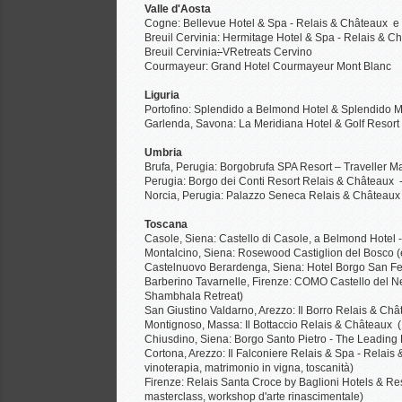
Valle d'Aosta
Cogne: Bellevue Hotel & Spa - Relais & Châteaux e T
Breuil Cervinia: Hermitage Hotel & Spa - Relais & C
Breuil Cervinia
:
VRetreats Cervino
Courmayeur: Grand Hotel Courmayeur Mont Blanc
Liguria
Portofino: Splendido a Belmond Hotel & Splendido M
Garlenda, Savona: La Meridiana Hotel & Golf Resort - 
Umbria
Brufa, Perugia: Borgobrufa SPA Resort – Traveller Ma
Perugia: Borgo dei Conti Resort Relais & Châteaux 
Norcia, Perugia: Palazzo Seneca Relais & Château
Toscana
Casole, Siena: Castello di Casole, a Belmond Hotel 
Montalcino, Siena: Rosewood Castiglion del Bosco (e
Castelnuovo Berardenga, Siena: Hotel Borgo San Fe
Barberino Tavarnelle, Firenze: COMO Castello del
Shambhala Retreat)
San Giustino Valdarno, Arezzo: Il Borro Relais & Ch
Montignoso, Massa: Il Bottaccio Relais & Châteaux (
Chiusdino, Siena: Borgo Santo Pietro - The Leading 
Cortona, Arezzo: Il Falconiere Relais & Spa - Relais
vinoterapia, matrimonio in vigna, toscanità)
Firenze: Relais Santa Croce by Baglioni Hotels & Res
masterclass, workshop d'arte rinascimentale)