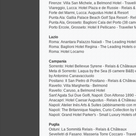
Firenze: Villa San Michele, a Belmond Hotel - Travel
Viareggio, Lucca: Hotel Plaza e de Russie - Relais 
Forte del Marmi, Lucca: Augustus Hotel & Resort
Punta Ala: Gallia Palace Beach Golf Spa Resort - R
Punta Ala, Grosseto: Baglioni Cala del Porto (38 cam
Porto Ercole, Grosseto: Hotel Il Pellicano - Traveller
Lazio
Roma: Anantara Palazzo Naiadi - The Leading Hotels
Roma: Baglioni Hotel Regina - The Leading Hotels of
Roma: Hotel Locarno
Campania
Sorrento: Hotel Bellevue Syrene - Relais & Château
Meta di Sorrento: Laqua by the Sea (6 camere B&B) e 
by Antonino Canavacciuolo
Positano: Il San Pietro di Positano - Relais & Châte
Ravello: Villa Margherita - Belmond
Ravello: Caruso, a Belmond Hotel
Sant’Agata Sui Due Golfi, Napoli: Don Alfonso 1890
Anacapri: Hotel Caesar Augustus - Relais & Château
Napoli: Atelier Inès Arts & Suites (abbinamento con mi
Napoli: The Britannique Naples, Curio Collection by 
Napoli: Grand Hotel Parker's - Small Luxury Hotels o
Puglia
Ostuni: La Sommità Relais - Relais & Châteaux
Sevelletri di Fasano: Masseria Torre Coccaro - Trave