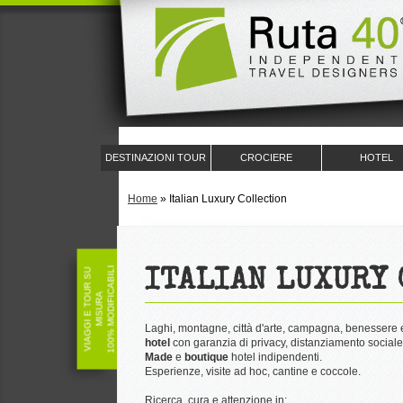
DESTINAZIONI TOUR
CROCIERE
HOTEL
Home
»
Italian Luxury Collection
100% MODIFICABILI
V
I
A
G
G
I
E
T
O
U
R
S
U
M
I
S
U
R
ITALIAN LUXURY
A
Laghi, montagne, città d'arte, campagna, benessere 
hotel
con garanzia di privacy, distanziamento social
Made
e
boutique
hotel indipendenti.
Esperienze, visite ad hoc, cantine e coccole.
Ricerca, cura e attenzione in: