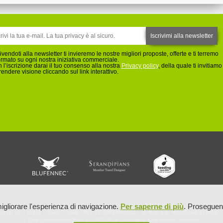
rivendoti alla newsletter ti invieremo le nostre migliori proposte, offerte e ti terremo
ormato su ogni nostra iniziativa commerciale.
 l’iscrizione darai il tuo consenso alla nostra
Privacy policy
, della quale ti invitiamo
rendere visione cliccando sul link interattivo.
Fennec srl – sede operativa: Via Sant'Antonio da Padova, 1 – 10121 – Torino – Italia – Tel 0
igliorare l'esperienza di navigazione.
Per saperne di più
. Proseguend
llegno, 10 – 10143 – Torino – Italia – PI e CF 08438840012 – N. Reg. Imp. REA Torino 973094 – 
© Tutti i diritti riservati Ruta 40 2002-2026 – ® Ruta40 è un marchio registrato