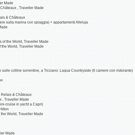
ler Made
& Châteaux , Traveller Made
elais & Châteaux
ere sulla marina con spiaggia) + appartamenti Alleluja
 Made
 of the World, Traveller Made
 the World, Traveller Made
x
sulle colline sorrentine, a Ticciano: Laqua Countryside (6 camere con ristorante)
aux
 - Relais & Châteaux
x , Traveller Made
ni-cruise in yacht a Capri)
Hilton
f the World, Traveller Made
ller Made