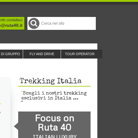
nfo contattaci
o@ruta40.it
I DI GRUPPO
FLY AND DRIVE
TOUR OPERATOR
Trekking Italia
Scegli i nostri trekking
esclusivi in Italia ...
e
Focus on
Ruta 40
ITALIAN LUXURY