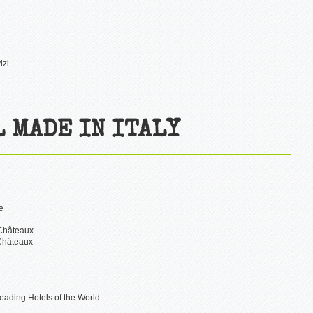
i
izi
L MADE IN ITALY
e
 Châteaux
 Châteaux
eading Hotels of the World