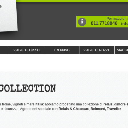
Per maggiori i
011.7718046
inf
–
VIAGGI DI LUSSO
TREKKING
VIAGGI DI NOZZE
VIAGG
 COLLECTION
e terme, vigneti e mare
Italia
: abbiamo progettato una collezione di
relais, dimore 
e e sicurezza. Agreement speciale con
Relais & Chateaux
,
Belmond, Traveller