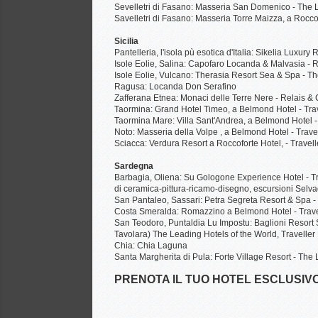
Sevelletri di Fasano: Masseria San Domenico - The L
Savelletri di Fasano: Masseria Torre Maizza, a Rocco
Sicilia
Pantelleria, l'isola pù esotica d'Italia: Sikelia Luxury 
Isole Eolie, Salina: Capofaro Locanda & Malvasia -
Isole Eolie, Vulcano: Therasia Resort Sea & Spa - Th
Ragusa: Locanda Don Serafino
Zafferana Etnea: Monaci delle Terre Nere - Relais 
Taormina: Grand Hotel Timeo, a Belmond Hotel - Tra
Taormina Mare: Villa Sant'Andrea, a Belmond Hotel -
Noto: Masseria della Volpe , a Belmond Hotel - Trav
Sciacca: Verdura Resort a Roccoforte Hotel, - Travell
Sardegna
Barbagia, Oliena: Su Gologone Experience Hotel - Tra
di ceramica-pittura-ricamo-disegno, escursioni Selvag
San Pantaleo, Sassari: Petra Segreta Resort & Spa -
Costa Smeralda: Romazzino a Belmond Hotel - Trav
San Teodoro, Puntaldia Lu Impostu: Baglioni Resort Sa
Tavolara) The Leading Hotels of the World, Travelle
Chia: Chia Laguna
Santa Margherita di Pula: Forte Village Resort - The
PRENOTA IL TUO HOTEL ESCLUSIVO