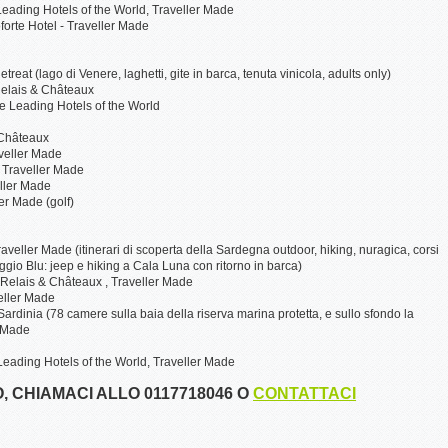
eading Hotels of the World, Traveller Made
forte Hotel - Traveller Made
Retreat (lago di Venere, laghetti, gite in barca, tenuta vinicola, adults only)
 Relais & Châteaux
e Leading Hotels of the World
& Châteaux
veller Made
 Traveller Made
eller Made
er Made (golf)
veller Made (itinerari di scoperta della Sardegna outdoor, hiking, nuragica, corsi
gio Blu: jeep e hiking a Cala Luna con ritorno in barca)
 Relais & Châteaux , Traveller Made
eller Made
rdinia (78 camere sulla baia della riserva marina protetta, e sullo sfondo la
r Made
 Leading Hotels of the World, Traveller Made
, CHIAMACI ALLO 0117718046 O
CONTATTACI