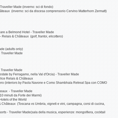
raveller Made (inverno: sci di fondo)
hâteaux (inverno: sci da discesa comprensorio Cervino Matterhorn Zermatt)
are a Belmond Hotel - Traveller Made
Relais & Châteaux (golf, frantoi, elicottero)
de (adults only)
- Traveller Made
x
- Traveller Made
state by Ferragamo, nella Val d'Orcia) - Traveller Made
lice Relais & Châteaux
 Nero (interiors by Paola Navone e Como Shambhala Retreat Spa con COMO
âteaux - Traveller Made
10 minuti da Forte dei Marmi)
Hotels of the World
 & Châteaux (Toscana vs Umbria, vigneti e vini, campagna, corsi di cucina,
orts - Traveller Made(sala della musica, esperienze: mongolfiera, cocktail