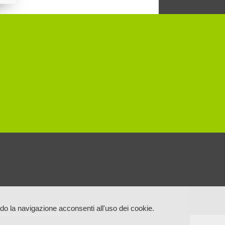
11.7718046 – Fax 011.0960044
o la navigazione acconsenti all'uso dei cookie.
Cap. Soc. Euro 10.000,00 i.v.