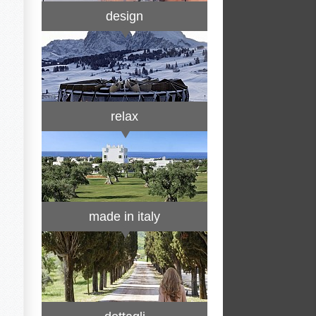
design
relax
made in italy