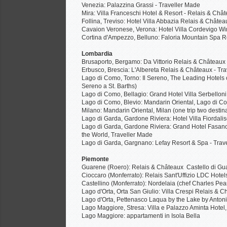
Venezia: Palazzina Grassi - Traveller Made
Mira: Villa Franceschi Hotel & Resort - Relais & Châ
Follina, Treviso: Hotel Villa Abbazia Relais & Châtea
Cavaion Veronese, Verona: Hotel Villa Cordevigo Wi
Cortina d'Ampezzo, Belluno: Faloria Mountain Spa R
Lombardia
Brusaporto, Bergamo: Da Vittorio Relais & Châteaux
Erbusco, Brescia: L'Albereta Relais & Châteaux - Tr
Lago di Como, Torno: Il Sereno, The Leading Hotels of
Sereno a St. Barths)
Lago di Como, Bellagio: Grand Hotel Villa Serbelloni
Lago di Como, Blevio: Mandarin Oriental, Lago di Com
Milano: Mandarin Oriental, Milan (one trip two desti
Lago di Garda, Gardone Riviera: Hotel Villa Fiordali
Lago di Garda, Gardone Riviera: Grand Hotel Fasano (
the World, Traveller Made
Lago di Garda, Gargnano: Lefay Resort & Spa - Trav
Piemonte
Guarene (Roero): Relais & Châteaux Castello di Gu
Cioccaro (Monferrato): Relais Sant'Uffizio LDC Hotel
Castellino (Monferrato): Nordelaia (chef Charles Pe
Lago d'Orta, Orta San Giulio: Villa Crespi Relais & 
Lago d'Orta, Pettenasco Laqua by the Lake by Anto
Lago Maggiore, Stresa: Villa e Palazzo Aminta Hotel
Lago Maggiore: appartamenti in Isola Bella