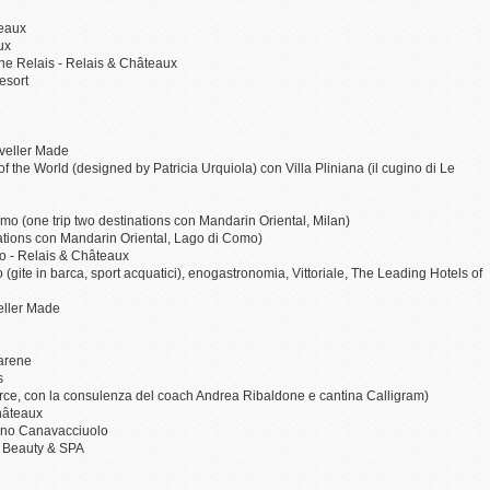
teaux
ux
ne Relais - Relais & Châteaux
esort
aveller Made
 the World (designed by Patricia Urquiola) con Villa Pliniana (il cugino di Le
o (one trip two destinations con Mandarin Oriental, Milan)
nations con Mandarin Oriental, Lago di Como)
so - Relais & Châteaux
gite in barca, sport acquatici), enogastronomia, Vittoriale, The Leading Hotels of
eller Made
arene
s
arce, con la consulenza del coach Andrea Ribaldone e cantina Calligram)
Châteaux
nino Canavacciuolo
, Beauty & SPA