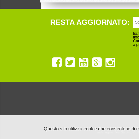
RESTA AGGIORNATO:
Isc
inf
Con
a p
Ruta40 Tour Operator by Blu
Questo sito utilizza cookie che consentono di m
sede legale: Via Giacinto Co