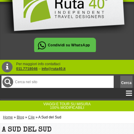
Per maggiori info contattaci
011.7718046
–
info@ruta40.it
VIAGGI E TOUR SU MISURA
100% MODIFICABILI
Home
»
Blog
»
Cile
»
A Sud del Sud
A SUD DEL SUD