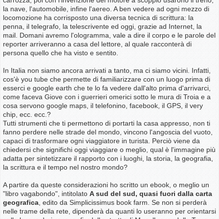
la nave, l'automobile, infine l'aereo. A ben vedere ad ogni mezzo di
locomozione ha corrisposto una diversa tecnica di scrittura: la
penna, il telegrafo, la telescrivente ed oggi, grazie ad Internet, la
mail. Domani avremo l'ologramma, vale a dire il corpo e le parole del
reporter arriveranno a casa del lettore, al quale racconterà di
persona quello che ha visto e sentito.
In Italia non siamo ancora arrivati a tanto, ma ci siamo vicini. Infatti,
cos'è you tube che permette di familiarizzare con un luogo prima di
esserci e google earth che te lo fa vedere dall'alto prima d'arrivarci,
come faceva Giove con i guerrieri omerici sotto le mura di Troia e a
cosa servono google maps, il telefonino, facebook, il GPS, il very
chip, ecc. ecc.?
Tutti strumenti che ti permettono di portarti la casa appresso, non ti
fanno perdere nelle strade del mondo, vincono l'angoscia del vuoto,
capaci di trasformare ogni viaggiatore in turista. Perciò viene da
chiedersi che significhi oggi viaggiare o meglio, qual è l'immagine più
adatta per sintetizzare il rapporto con i luoghi, la storia, la geografia,
la scrittura e il tempo nel nostro mondo?
A partire da queste considerazioni ho scritto un ebook, o meglio un
"libro vagabondo", intitolato
A sud del sud, quasi fuori dalla carta
geografica
, edito da Simplicissimus book farm. Se non si perderà
nelle trame della rete, dipenderà da quanti lo useranno per orientarsi