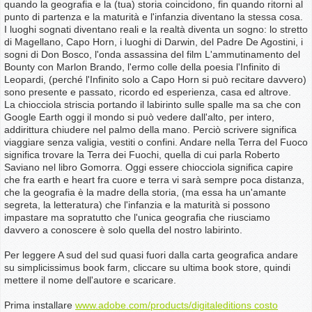
quando la geografia e la (tua) storia coincidono, fin quando ritorni al
punto di partenza e la maturità e l'infanzia diventano la stessa cosa.
I luoghi sognati diventano reali e la realtà diventa un sogno: lo stretto
di Magellano, Capo Horn, i luoghi di Darwin, del Padre De Agostini, i
sogni di Don Bosco, l'onda assassina del film L'ammutinamento del
Bounty con Marlon Brando, l'ermo colle della poesia l'Infinito di
Leopardi, (perché l'Infinito solo a Capo Horn si può recitare davvero)
sono presente e passato, ricordo ed esperienza, casa ed altrove.
La chiocciola striscia portando il labirinto sulle spalle ma sa che con
Google Earth oggi il mondo si può vedere dall'alto, per intero,
addirittura chiudere nel palmo della mano. Perciò scrivere significa
viaggiare senza valigia, vestiti o confini. Andare nella Terra del Fuoco
significa trovare la Terra dei Fuochi, quella di cui parla Roberto
Saviano nel libro Gomorra. Oggi essere chiocciola significa capire
che fra earth e heart fra cuore e terra vi sarà sempre poca distanza,
che la geografia è la madre della storia, (ma essa ha un'amante
segreta, la letteratura) che l'infanzia e la maturità si possono
impastare ma sopratutto che l'unica geografia che riusciamo
davvero a conoscere è solo quella del nostro labirinto.
Per leggere A sud del sud quasi fuori dalla carta geografica andare
su simplicissimus book farm, cliccare su ultima book store, quindi
mettere il nome dell'autore e scaricare.
Prima installare
www.adobe.com/products/digitaleditions costo