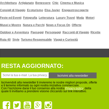
Architettura
Artigianato
Benessere
Chic
Cinema e Musica
Consigli di Viaggio
Ecoturismo
Elsa Javier
Enogastroscoperte
Feste ed Eventi
Fotografia
Letteratura
Luxury Travel
Moda
Motori
Musei e Mostre
Natura e Parchi
News e Focus On
Offerte
Outdoor e Avventura
Paesaggi
Personaggi
Racconti di Viaggio
Ricette
Ruta 40
Style
Turismo Responsabile
Viaggi e Curiosità
RESTA AGGIORNATO:
Iscrivendoti alla newsletter ti invieremo le nostre migliori proposte, offerte
e ti terremo informato su ogni nostra iniziativa commerciale.
Con l’iscrizione darai il tuo consenso alla nostra
Privacy policy
, della
quale ti invitiamo a prendere visione cliccando sul link interattivo.