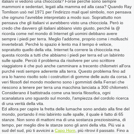
italiani vi vedono una chiocciola? Forse perché sono sempre
mammoni e sedentari, legati alla mamma ed alla casa? Quando Ray
Tomlison usò nel 1971 per l'indirizzo mail quel simbolo, non pensava
che ognuno l'avrebbe interpretato a modo suo. Soprattutto non
pensava che gli italiani vi avrebbero visto una chiocciola. Però io
credo che davvero gli italiani abbiano visto giusto, perché la @
ricorda come nel mondo di Internet gli uomini debbano avere
sempre i piedi per terra. Meglio l'addome, proprio come i molluschi
invertebrati. Perchè lo spazio è lento ma il tempo è veloce,
sopratutto quello della vita. Internet fa correre la chiocciola ma
questa ricorda a tutti che abbiamo i piedi per terra ed un labirinto
sulle spalle. Perciò il problema da risolvere per uno scrittore
viaggiatore è che può anche camminare a trecento chilometri all'ora
purché resti sempre aderente alla terra. Questo problema fino ad
ora lo hanno risolto solo i costruttori di gomme delle auto da corsa. I
veri filosofi del mondo moderno sono i gommisti della Ferrari che
riescono a tenere per terra una macchina lanciata a 300 chilometri.
Considerano il battistrada come una teoria filosofica, ogni
scanalatura uno sguardo sul mondo, l'ampiezza del cordolo ricerca
di una verità della vita.
Ed allora per capire la fretta delle lumache sono andato alla fine del
mondo, portando il mio labirinto sulle spalle, il quale è fatto di 65
stanze. Non sono di mattoni ma di una sostanza preziosissima, di
tempo, per meglio dire le stanze sono gli anni della vita. Più vai a
sud del sud, più ti avvicini a
Capo Horn
, più ritrovi il passato. Fino a