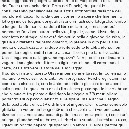
nella leggendaria geografia dello stretto di Magellano e della Terra
del Fuoco (ma anche della Terra dei Fuochi) da quanti lo
consulteranno per viaggiare nella storia sconosciuta della fine del
mondo e di Capo Horn, da quanti vorranno sapere che fine hanno
fatto gli indios fuegini, dei quali ci sono rimasti solo fotografie, tombe
e leggende. Se non si perderà il libro nella rete, non si perderà
nemmeno l'anziano autore nella vita, il quale, come Ulisse, dopo
aver fatto naufragio, si troverà davanti la bella e giovane Nausica, la
quale a differenza del testo omerico, lo prende in giro per la sua
nudità e vecchiezza, anzi dopo averlo sedotto lo abbandona, non
permettendogli quindi il ritorno a casa. E cosa può fare il vecchio
Ulisse ingannato dalla giovane ragazza? Non può che continuare a
vagare, immaginando di fare un figlio con lei, non di carne ma di
carta, ossia scrivere la storia del suo viaggio.
Il punto di vista di questo Ulisse in pensione è basso, lento, terragno
ma anche velocissimo, istantaneo, vertiginoso. Perchè egli cammina
come una chiocciola, con le antenne diritte e gli occhi bene aperti
sulla punta. La quale non è solo il mollusco gasteropode invertebrato
che si muove fra piante e fiori dopo la pioggia a 7/8 metri all'ora,
portando il suo piccolo labirinto sulle spalle, ma è anche il segno
della posta elettronica @ e di Internet in generale. Tuttavia sono solo
gli italiani a vedere nel segno @ una chiocciola, altri vedono cose
diverse: i finlandesi una coda di gatto, i russi un cagnolino, i cechi un'
aringa, gli ungheresi un bruco, gli ebrei uno strudel, i turchi una rosa,
i greci un piccolo papero, gli spagnoli un'anfora. E allora perché gli