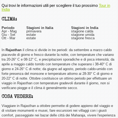
Qui trovi le informazioni utili per scegliere il tuo prossimo
Tour in
India
CLIMA:
Periodo
Stagioni in Italia
Stagioni in India
Apr - Mag
primavera
stagione calda
Giu - Set
estate
stagione umida
Ott - Mar
estate
stagione fresca
In
Rajasthan
i
l clima si divide in tre periodi: da settembre a marzo caldo
piacevole di giorno e fresco durante la notte, con temperature che variano
tra 20-26° C e 08-12°
C
, e precipitazioni sporadiche e di poca intensità; da
aprile a maggio caldo torrido con temperature che superano i 38-40°
C
di
giorno e 24-26°
C
di notte; da giugno ad agosto, periodo caldo-umido con
forte presenza del monsone e temperature attorno ai 28-30°
C
di giorno e
20-22°
C
di notte. Ottobre costituisce un ottimo periodo per effettuare un
viaggio in Rajasthan con temperature gradevoli durante il giorno, non si
verificano piogge e il clima è generalmente secco.
COSA VEDERE:
Viaggiare in Rajasthan a ottobre permette di godere appieno del viaggio e
di visitare monumenti e musei, fare escursioni nei villaggi con i giusti
comfort, passeggiate nei bazar delle città dei Maharaja, vivere l'esperienza