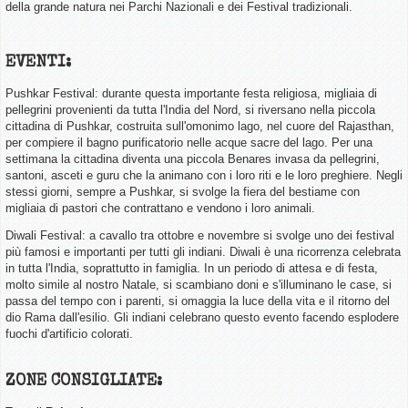
della grande natura nei Parchi Nazionali e dei Festival tradizionali.
EVENTI:
Pushkar Festival: durante questa importante festa religiosa, migliaia di
pellegrini provenienti da tutta l'India del Nord, si riversano nella piccola
cittadina di Pushkar, costruita sull'omonimo lago, nel cuore del Rajasthan,
per compiere il bagno purificatorio nelle acque sacre del lago. Per una
settimana la cittadina diventa una piccola Benares invasa da pellegrini,
santoni, asceti e guru che la animano con i loro riti e le loro preghiere. Negli
stessi giorni, sempre a Pushkar, si svolge la fiera del bestiame con
migliaia di pastori che contrattano e vendono i loro animali.
Diwali Festival: a cavallo tra ottobre e novembre si svolge uno dei festival
più famosi e importanti per tutti gli indiani. Diwali è una ricorrenza celebrata
in tutta l'India, soprattutto in famiglia. In un periodo di attesa e di festa,
molto simile al nostro Natale, si scambiano doni e s'illuminano le case, si
passa del tempo con i parenti, si omaggia la luce della vita e il ritorno del
dio Rama dall'esilio. Gli indiani celebrano questo evento facendo esplodere
fuochi d'artificio colorati.
ZONE CONSIGLIATE: