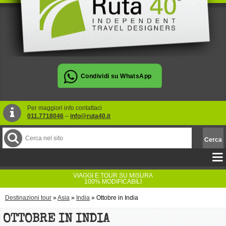
Per maggiori info contattaci
011.7718046
–
info@ruta40.it
VIAGGI E TOUR SU MISURA
100% MODIFICABILI
Destinazioni tour
»
Asia
»
India
»
Ottobre in India
OTTOBRE IN INDIA