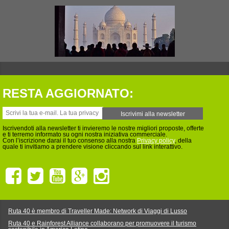
RESTA AGGIORNATO:
Iscrivendoti alla newsletter ti invieremo le nostre migliori proposte, offerte
e ti terremo informato su ogni nostra iniziativa commerciale.
Con l’iscrizione darai il tuo consenso alla nostra
Privacy policy
, della
quale ti invitiamo a prendere visione cliccando sul link interattivo.
Ruta 40 è membro di Traveller Made: Network di Viaggi di Lusso
Ruta 40 e Rainforest Alliance collaborano per promuovere il turismo