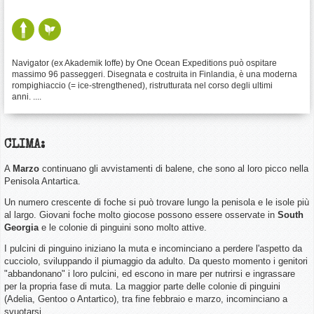
Navigator (ex Akademik Ioffe) by One Ocean Expeditions può ospitare
massimo 96 passeggeri. Disegnata e costruita in Finlandia, è una moderna
rompighiaccio (= ice-strengthened), ristrutturata nel corso degli ultimi
anni. ....
CLIMA:
A
Marzo
continuano gli avvistamenti di balene, che sono al loro picco nella
Penisola Antartica.
Un numero crescente di foche si può trovare lungo la penisola e le isole più
al largo. Giovani foche molto giocose possono essere osservate in
South
Georgia
e le colonie di pinguini sono molto attive.
I pulcini di pinguino iniziano la muta e incominciano a perdere l'aspetto da
cucciolo, sviluppando il piumaggio da adulto. Da questo momento i genitori
"abbandonano" i loro pulcini, ed escono in mare per nutrirsi e ingrassare
per la propria fase di muta. La maggior parte delle colonie di pinguini
(Adelia, Gentoo o Antartico), tra fine febbraio e marzo, incominciano a
svuotarsi.