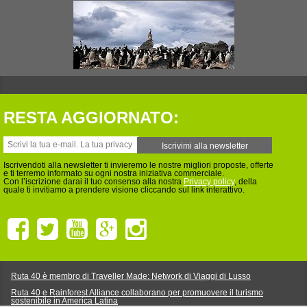
RESTA AGGIORNATO:
Iscrivendoti alla newsletter ti invieremo le nostre migliori proposte, offerte
e ti terremo informato su ogni nostra iniziativa commerciale.
Con l’iscrizione darai il tuo consenso alla nostra
Privacy policy
, della
quale ti invitiamo a prendere visione cliccando sul link interattivo.
Ruta 40 è membro di Traveller Made: Network di Viaggi di Lusso
Ruta 40 e Rainforest Alliance collaborano per promuovere il turismo
sostenibile in America Latina