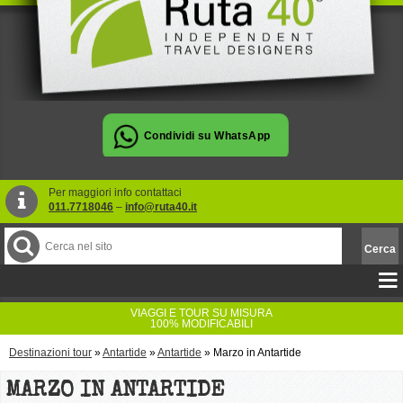
Per maggiori info contattaci
011.7718046
–
info@ruta40.it
VIAGGI E TOUR SU MISURA
100% MODIFICABILI
Destinazioni tour
»
Antartide
»
Antartide
»
Marzo in Antartide
MARZO IN ANTARTIDE