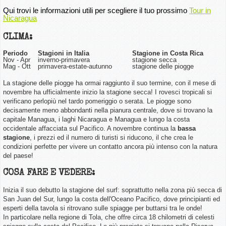
Qui trovi le informazioni utili per scegliere il tuo prossimo
Tour in
Nicaragua
CLIMA:
Periodo
Stagioni in Italia
Stagione in Costa Rica
Nov - Apr
inverno-primavera
stagione secca
Mag - Ott
primavera-estate-autunno
stagione delle piogge
La stagione delle piogge ha ormai raggiunto il suo termine, con il mese di
novembre ha ufficialmente inizio la stagione secca! I rovesci tropicali si
verificano perlopiù nel tardo pomeriggio o serata. Le piogge sono
decisamente meno abbondanti nella pianura centrale, dove si trovano la
capitale Managua, i laghi Nicaragua e Managua e lungo la costa
occidentale affacciata sul Pacifico. A novembre continua la
bassa
stagione
, i prezzi ed il numero di turisti si riducono, il che crea le
condizioni perfette per vivere un contatto ancora più intenso con la natura
del paese!
COSA FARE E VEDERE:
Inizia il suo debutto la stagione del surf: soprattutto nella zona più secca di
San Juan del Sur, lungo la costa dell'Oceano Pacifico, dove principianti ed
esperti della tavola si ritrovano sulle spiagge per buttarsi tra le onde!
In particolare nella regione di Tola, che offre circa 18 chilometri di celesti