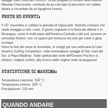
spiagge sulla costa del Pacifico. Le più pregiate si trovano nella Riserva
Naturale Chacocente, costituite da piccole baie di pescatori con sabbia
dorata e circondate da un rigogliosa foresta.
FESTE ED EVENTI:
Il 1Â° novembre si celebra la giornata di Ognissanti, festività cristiana che
rende omaggio a tutti i santi. Il giorno seguente è la festa dei defunti e in
Nicaragua, come in molti paesi dell'America Centrale o del sud, assume un
connotato festivo: non c'è spazio per tristezza ma solo per colori e gioia
ovunque.
Verso la fine del mese di novembre, si svolge per una settimana la Latin
America Surfing Competition, nelle meravigliose spiagge di San Juan del
Sur, a Playa Maderas. Sulle spettacolari onde dell'Oceano Pacifico si
sfidano i migliori surfisti, alla ricerca delle migliori onde nicaraguensi!
STATISTICHE DI MASSIMA:
Temperatura massima: 31Â° C
Temperatura minima: 22Â° C
Precipitazioni: 215 mm
QUANDO ANDARE