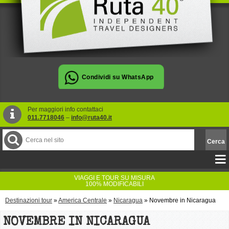
Per maggiori info contattaci
011.7718046
–
info@ruta40.it
VIAGGI E TOUR SU MISURA
100% MODIFICABILI
Destinazioni tour
»
America Centrale
»
Nicaragua
»
Novembre in Nicaragua
NOVEMBRE IN NICARAGUA