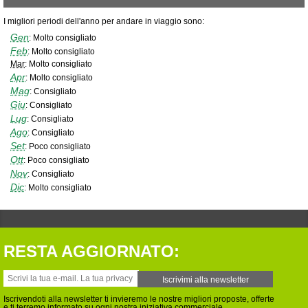
I migliori periodi dell'anno per andare in viaggio sono:
Gen
:
Molto consigliato
Feb
:
Molto consigliato
Mar
:
Molto consigliato
Apr
:
Molto consigliato
Mag
:
Consigliato
Giu
:
Consigliato
Lug
:
Consigliato
Ago
:
Consigliato
Set
:
Poco consigliato
Ott
:
Poco consigliato
Nov
:
Consigliato
Dic
:
Molto consigliato
RESTA AGGIORNATO:
Iscrivendoti alla newsletter ti invieremo le nostre migliori proposte, offerte
e ti terremo informato su ogni nostra iniziativa commerciale.