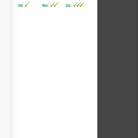
:
:
:
Ott
Nov
Dic