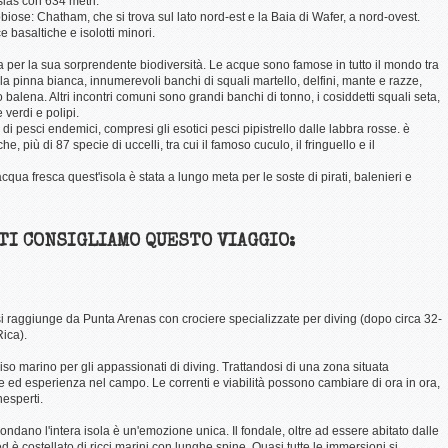
esias con 634 metri.
ose: Chatham, che si trova sul lato nord-est e la Baia di Wafer, a nord-ovest.
e basaltiche e isolotti minori.
a per la sua sorprendente biodiversità. Le acque sono famose in tutto il mondo tra
lla pinna bianca, innumerevoli banchi di squali martello, delfini, mante e razze,
 balena. Altri incontri comuni sono grandi banchi di tonno, i cosiddetti squali seta,
 verdi e polipi.
di pesci endemici, compresi gli esotici pesci pipistrello dalle labbra rosse. è
iù di 87 specie di uccelli, tra cui il famoso cuculo, il fringuello e il
ua fresca quest'isola è stata a lungo meta per le soste di pirati, balenieri e
 TI CONSIGLIAMO QUESTO VIAGGIO:
si raggiunge da Punta Arenas con crociere specializzate per diving (dopo circa 32-
Rica).
iso marino per gli appassionati di diving. Trattandosi di una zona situata
e ed esperienza nel campo. Le correnti e viabilità possono cambiare di ora in ora,
nesperti.
rcondano l'intera isola è un'emozione unica. Il fondale, oltre ad essere abitato dalle
 è costellato di ricci marini con lunghe spine. Quasi tutte le immersioni si