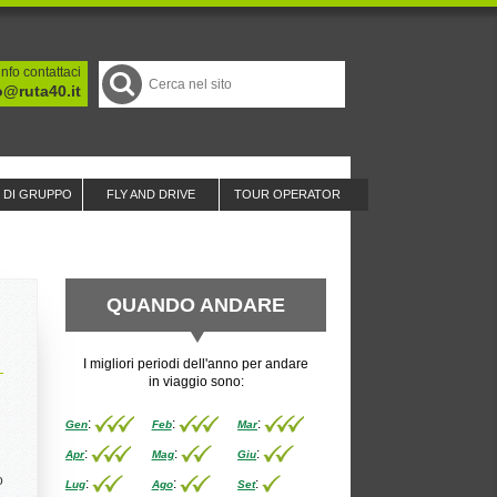
nfo contattaci
o@ruta40.it
I DI GRUPPO
FLY AND DRIVE
TOUR OPERATOR
QUANDO ANDARE
I migliori periodi dell'anno per andare
in viaggio sono:
:
:
:
Gen
Feb
Mar
:
:
:
Apr
Mag
Giu
o
:
:
:
Lug
Ago
Set