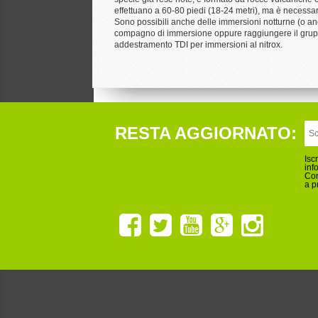
effettuano a 60-80 piedi (18-24 metri), ma è necessari
Sono possibili anche delle immersioni notturne (o ancor
compagno di immersione oppure raggiungere il gruppo,
addestramento TDI per immersioni al nitrox.
RESTA AGGIORNATO:
Isc
inf
Con
a p