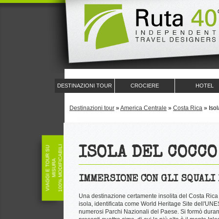
DESTINAZIONI TOUR
CROCIERE
HOTEL
Destinazioni tour
»
America Centrale
»
Costa Rica
»
Iso
100% MODIFICABILI
V
I
A
G
G
I
E
T
O
U
R
S
U
M
I
S
U
R
ISOLA DEL COCCO 
A
IMMERSIONE CON GLI SQUALI
Una destinazione certamente insolita del Costa Rica è
isola, identificata come World Heritage Site dell'UNES
numerosi Parchi Nazionali del Paese. Si formò durant