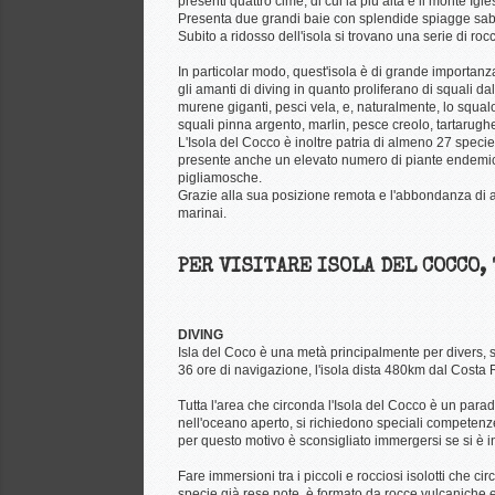
presenti quattro cime, di cui la più alta è il monte Igl
Presenta due grandi baie con splendide spiagge sabbi
Subito a ridosso dell'isola si trovano una serie di rocc
In particolar modo, quest'isola è di grande importanz
gli amanti di diving in quanto proliferano di squali da
murene giganti, pesci vela, e, naturalmente, lo squalo
squali pinna argento, marlin, pesce creolo, tartarughe
L'Isola del Cocco è inoltre patria di almeno 27 specie 
presente anche un elevato numero di piante endemiche, p
pigliamosche.
Grazie alla sua posizione remota e l'abbondanza di acq
marinai.
PER VISITARE ISOLA DEL COCCO,
DIVING
Isla del Coco è una metà principalmente per divers, 
36 ore di navigazione, l'isola dista 480km dal Costa 
Tutta l'area che circonda l'Isola del Cocco è un parad
nell'oceano aperto, si richiedono speciali competenz
per questo motivo è sconsigliato immergersi se si è i
Fare immersioni tra i piccoli e rocciosi isolotti che ci
specie già rese note, è formato da rocce vulcaniche ed