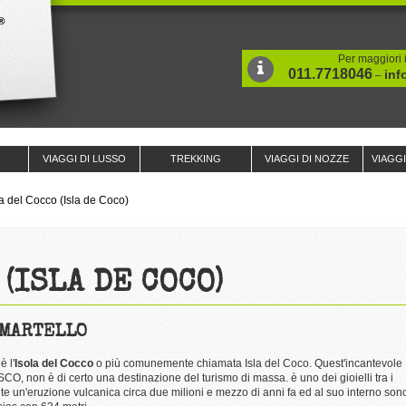
Per maggiori i
011.7718046
inf
–
VIAGGI DI LUSSO
TREKKING
VIAGGI DI NOZZE
VIAGG
la del Cocco (Isla de Coco)
(ISLA DE COCO)
 MARTELLO
 l'
Isola del Cocco
o più comunemente chiamata Isla del Coco. Quest'incantevole
CO, non è di certo una destinazione del turismo di massa. è uno dei gioielli tra i
e un'eruzione vulcanica circa due milioni e mezzo di anni fa ed al suo interno son